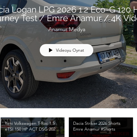
cia Logan LPG 2026 1.2 Eco-G 120
urney Test / Emre Anamur / 4K Vi
Anamur Medya
Videoyu Oynat
Yeni Volkswagen T-Roc 1.5
Dacia Striker 2026 Shorts
eTSI 150 HP ACT DSG 2026
Emre Anamur #Shorts
Test / Emre Anamur / 4K