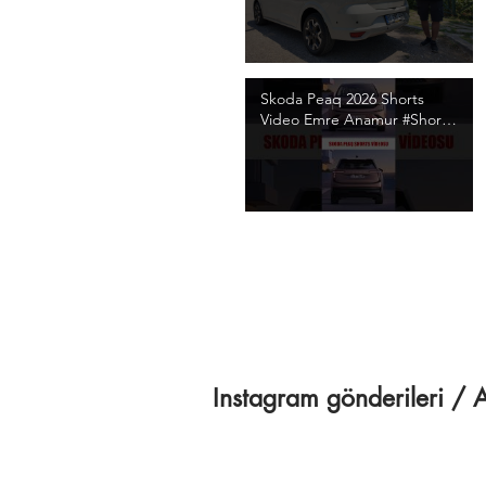
/ 4K Video
Skoda Peaq 2026 Shorts
Video Emre Anamur #Shorts
#SkodaPeaq
#SkodaPeaqShorts
Instagram gönderileri 