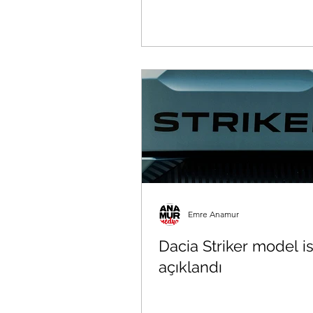
Emre Anamur
Dacia Striker model i
açıklandı