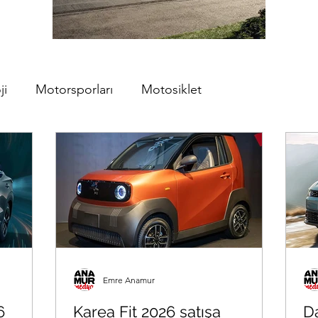
ji
Motorsporları
Motosiklet
Emre Anamur
6
Karea Fit 2026 satışa
D