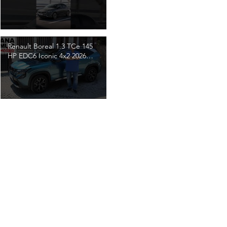
Renault Boreal 1.3 TCe 145
HP EDC6 Iconic 4x2 2026
Test / Clio'yu geçecek! /
Emre Anamur / 4K Video