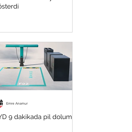
österdi
Emre Anamur
YD 9 dakikada pil dolumu