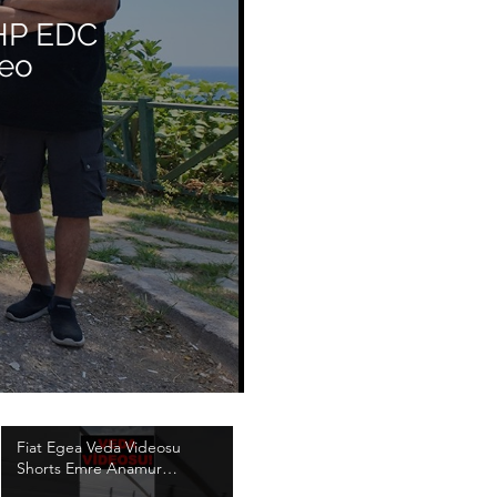
 HP EDC
deo
Fiat Egea Veda Videosu
Shorts Emre Anamur
#Shorts #FiatEgea