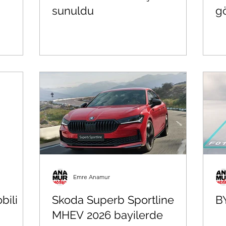
sunuldu
g
Emre Anamur
bili
Skoda Superb Sportline
B
MHEV 2026 bayilerde