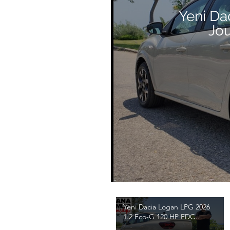
Yeni Da
Jo
Yeni Dacia Logan LPG 2026
1.2 Eco-G 120 HP EDC
Journey Test / Emre Anamur