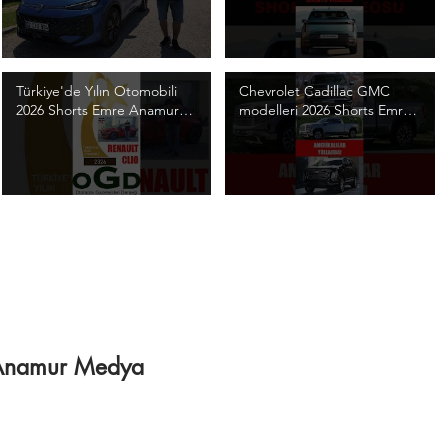
Video
Türkiye'de Yılın Otomobili
Chevrolet Cadillac GMC
2026 Shorts Emre Anamur
modelleri 2026 Shorts Emre
#Shorts #OGD #TYO2026
Anamur #Shorts
#TYO
#emreanamur
#anamurmedya #otomobil
/ Anamur Medya