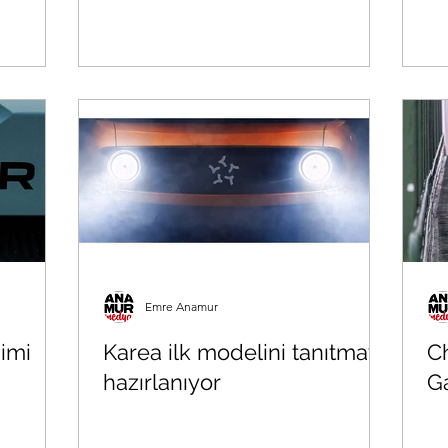
Emre Anamur
simi
Karea ilk modelini tanıtmaya
C
hazırlanıyor
Ga