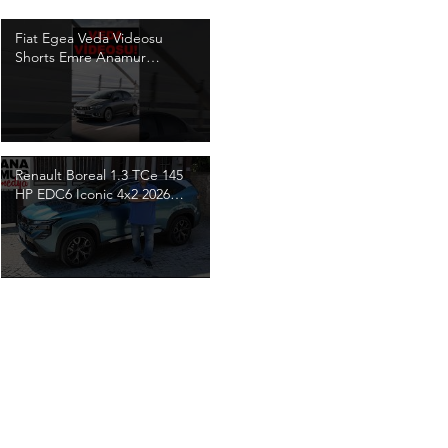
Fiat Egea Veda Videosu
Shorts Emre Anamur
#Shorts #FiatEgea
Renault Boreal 1.3 TCe 145
HP EDC6 Iconic 4x2 2026
Test / Clio'yu geçecek! /
Emre Anamur / 4K Video