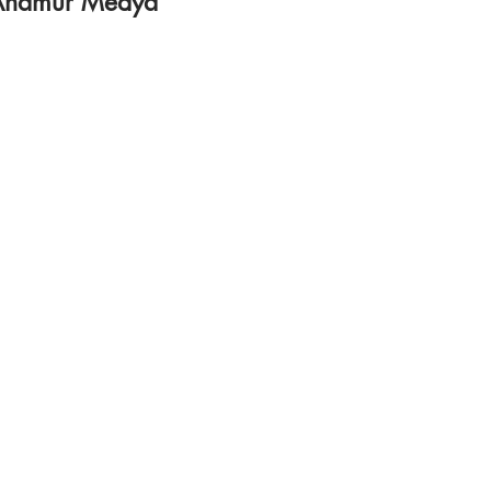
/ Anamur Medya