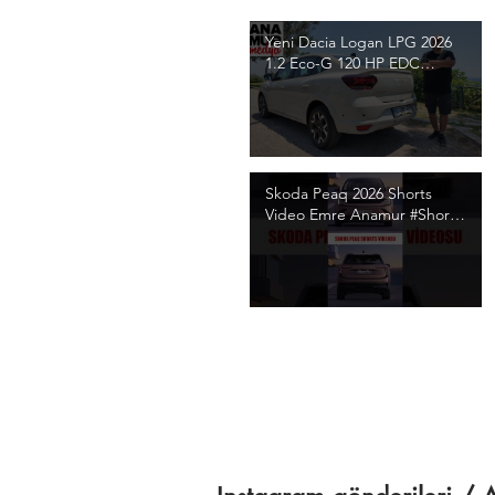
Yeni Dacia Logan LPG 2026
1.2 Eco-G 120 HP EDC
Journey Test / Emre Anamur
/ 4K Video
Skoda Peaq 2026 Shorts
Video Emre Anamur #Shorts
#SkodaPeaq
#SkodaPeaqShorts