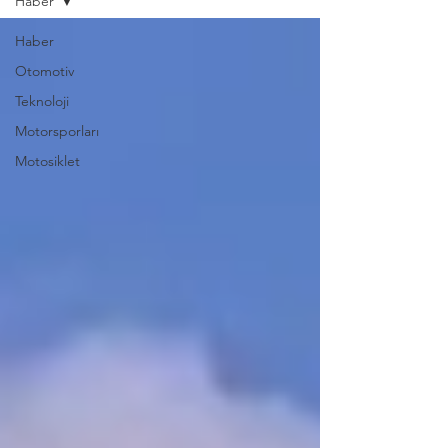
Haber
Haber
Otomotiv
Teknoloji
Motorsporları
Motosiklet