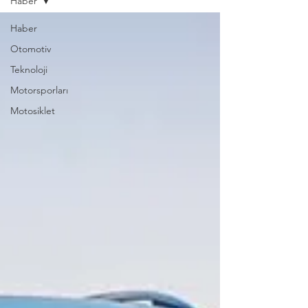
Haber
Haber
Otomotiv
Teknoloji
Motorsporları
Motosiklet