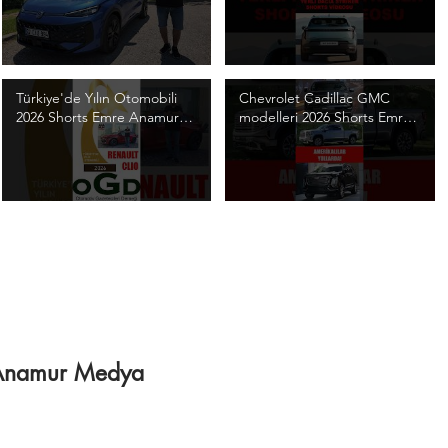
Video
Türkiye'de Yılın Otomobili
Chevrolet Cadillac GMC
2026 Shorts Emre Anamur
modelleri 2026 Shorts Emre
#Shorts #OGD #TYO2026
Anamur #Shorts
#TYO
#emreanamur
#anamurmedya #otomobil
/ Anamur Medya