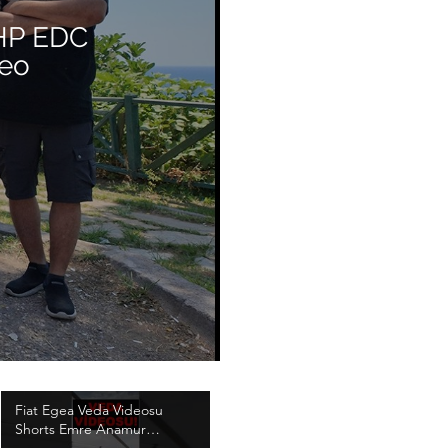
 HP EDC
deo
Fiat Egea Veda Videosu
Shorts Emre Anamur
#Shorts #FiatEgea