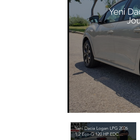
Yeni Da
Jo
Yeni Dacia Logan LPG 2026
1.2 Eco-G 120 HP EDC
Journey Test / Emre Anamur