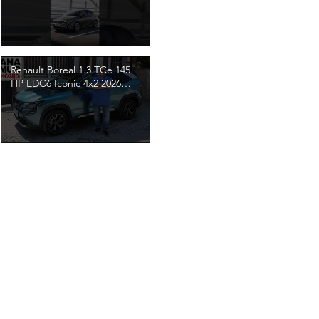
Renault Boreal 1.3 TCe 145
HP EDC6 Iconic 4x2 2026
Test / Clio'yu geçecek! /
Emre Anamur / 4K Video