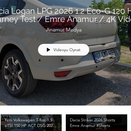
cia Logan LPG 2026 1.2 Eco-G 120
urney Test / Emre Anamur / 4K Vi
Anamur Medya
Videoyu Oynat
Yeni Volkswagen T-Roc 1.5
Dacia Striker 2026 Shorts
eTSI 150 HP ACT DSG 2026
Emre Anamur #Shorts
Test / Emre Anamur / 4K