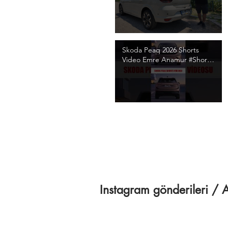
/ 4K Video
Skoda Peaq 2026 Shorts
Video Emre Anamur #Shorts
#SkodaPeaq
#SkodaPeaqShorts
Instagram gönderileri 