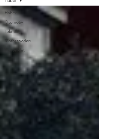
Haber
Haber
Otomotiv
Teknoloji
Motorsporları
Motosiklet