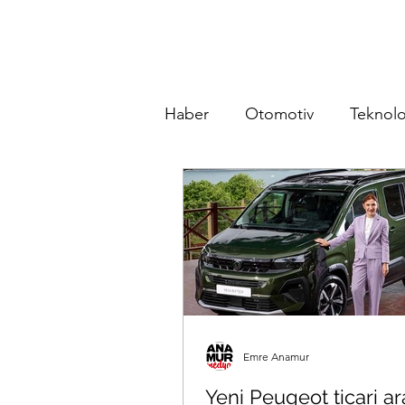
Haber
Otomotiv
Teknolo
Emre Anamur
Yeni Peugeot ticari ar