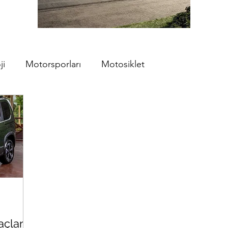
ji
Motorsporları
Motosiklet
açları