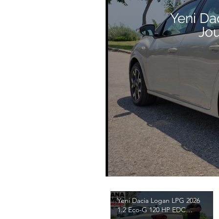
Yeni Da
Jo
Yeni Dacia Logan LPG 2026
1.2 Eco-G 120 HP EDC
Journey Test / Emre Anamur