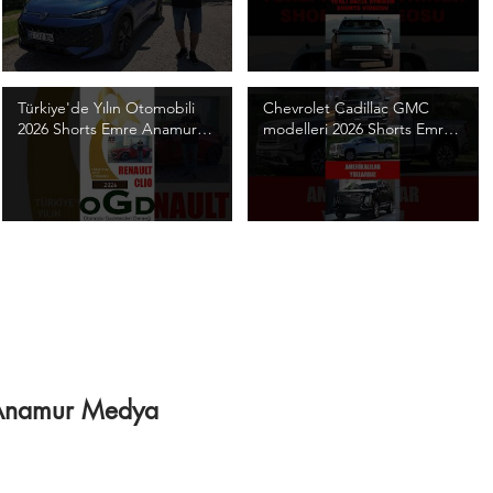
Video
Türkiye'de Yılın Otomobili
Chevrolet Cadillac GMC
2026 Shorts Emre Anamur
modelleri 2026 Shorts Emre
#Shorts #OGD #TYO2026
Anamur #Shorts
#TYO
#emreanamur
#anamurmedya #otomobil
/ Anamur Medya