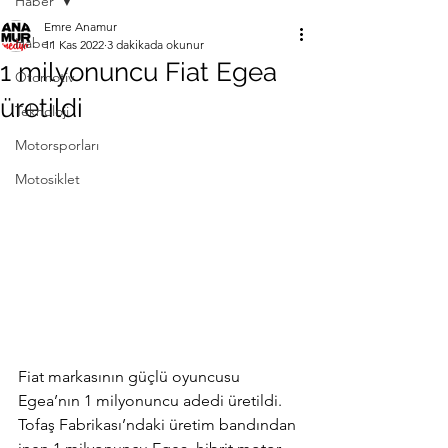
Haber
Emre Anamur
Haber
11 Kas 2022
3 dakikada okunur
1 milyonuncu Fiat Egea
Otomotiv
üretildi
Teknoloji
Motorsporları
Motosiklet
Fiat markasının güçlü oyuncusu 
Egea’nın 1 milyonuncu adedi üretildi. 
Tofaş Fabrikası’ndaki üretim bandından 