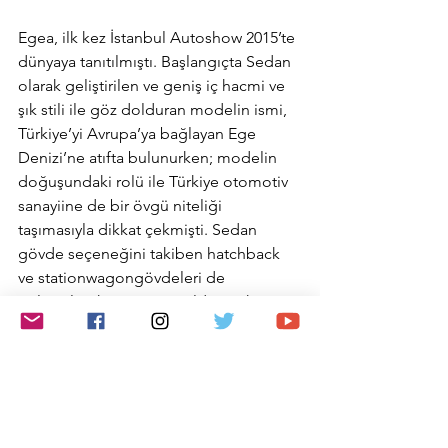
Egea, ilk kez İstanbul Autoshow 2015’te 
dünyaya tanıtılmıştı. Başlangıçta Sedan 
olarak geliştirilen ve geniş iç hacmi ve 
şık stili ile göz dolduran modelin ismi, 
Türkiye’yi Avrupa’ya bağlayan Ege 
Denizi’ne atıfta bulunurken; modelin 
doğuşundaki rolü ile Türkiye otomotiv 
sanayiine de bir övgü niteliği 
taşımasıyla dikkat çekmişti. Sedan 
gövde seçeneğini takiben hatchback 
ve stationwagongövdeleri de 
geliştirilerek pazara sunuldu. Türk 
tüketicilerinin beğeni ve istekleri göz 
önünde bulundurularak tasarlanan, 
geliştirilen ve satışa sunulan Fiat Egea,  
pazara sunumunu takip eden yıl 
Avrupa’da müşteri için satın alınacak en 
iyi otomobili belirleyen AutoBest 2016 