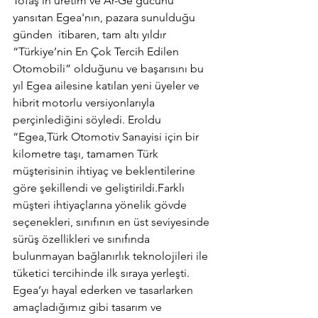
Tofaş'ın üretim ve Ar-Ge gücünü 
yansıtan Egea'nın, pazara sunulduğu 
günden  itibaren, tam altı yıldır 
“Türkiye’nin En Çok Tercih Edilen 
Otomobili” olduğunu ve başarısını bu 
yıl Egea ailesine katılan yeni üyeler ve 
hibrit motorlu versiyonlarıyla 
perçinlediğini söyledi. Eroldu 
“Egea,Türk Otomotiv Sanayisi için bir 
kilometre taşı, tamamen Türk 
müşterisinin ihtiyaç ve beklentilerine 
göre şekillendi ve geliştirildi.Farklı 
müşteri ihtiyaçlarına yönelik gövde 
seçenekleri, sınıfının en üst seviyesinde 
sürüş özellikleri ve sınıfında 
bulunmayan bağlanırlık teknolojileri ile  
tüketici tercihinde ilk sıraya yerleşti. 
Egea’yı hayal ederken ve tasarlarken 
amaçladığımız gibi tasarım ve 