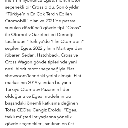
inen 1 milyonuncu Egea, hibrit motor 
seçenekli bir Cross oldu. Son 6 yıldır 
“Türkiye’nin En Çok Tercih Edilen 
Otomobili” olan ve 2021’de pazara 
sunulan dördüncü gövde tipi “Cross” 
ile Otomotiv Gazetecileri Derneği 
tarafından “Türkiye’de Yılın Otomobili” 
seçilen Egea, 2022 yılının Mart ayından 
itibaren Sedan, Hatchback, Cross ve 
Cross Wagon gövde tiplerinde yeni 
nesil hibrit motor seçeneğiyle Fiat 
showroom’larındaki yerini almıştı. Fiat 
markasının 2019 yılından bu yana 
Türkiye Otomotiv Pazarının lideri 
olduğunu ve Egea modelinin bu 
başarıdaki önemli katkısına değinen 
Tofaş CEO’su Cengiz Eroldu, “Egea, 
farklı müşteri ihtiyaçlarına yönelik 
gövde seçenekleri, sınıfının en üst 