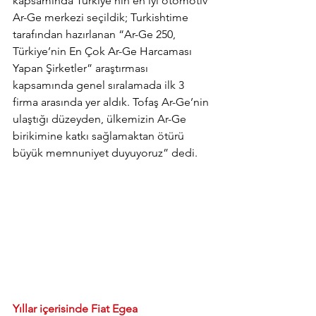
kapsamında Türkiye’nin en iyi otomotiv 
Ar-Ge merkezi seçildik; Turkishtime 
tarafından hazırlanan “Ar-Ge 250, 
Türkiye’nin En Çok Ar-Ge Harcaması 
Yapan Şirketler” araştırması 
kapsamında genel sıralamada ilk 3 
firma arasında yer aldık. Tofaş Ar-Ge’nin 
ulaştığı düzeyden, ülkemizin Ar-Ge 
birikimine katkı sağlamaktan ötürü 
büyük memnuniyet duyuyoruz” dedi.
Yıllar içerisinde Fiat Egea