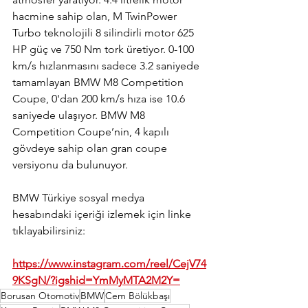
hacmine sahip olan, M TwinPower 
Turbo teknolojili 8 silindirli motor 625 
HP güç ve 750 Nm tork üretiyor. 0-100 
km/s hızlanmasını sadece 3.2 saniyede 
tamamlayan BMW M8 Competition 
Coupe, 0'dan 200 km/s hıza ise 10.6 
saniyede ulaşıyor. BMW M8 
Competition Coupe’nin, 4 kapılı 
gövdeye sahip olan gran coupe 
versiyonu da bulunuyor.
BMW Türkiye sosyal medya 
hesabındaki içeriği izlemek için linke 
tıklayabilirsiniz:
https://www.instagram.com/reel/CejV74
9KSgN/?igshid=YmMyMTA2M2Y=
Borusan Otomotiv
BMW
Cem Bölükbaşı