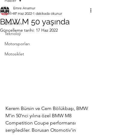
Haber
Emre Anamur
Haber
17 Haz 2022
1 dakikada okunur
BMW M 50 yaşında
Otomotiv
Güncelleme tarihi:
17 Haz 2022
Teknoloji
Motorsporları
Motosiklet
Kerem Bürsin ve Cem Bölükbaşı, BMW 
M’in 50’nci yılına özel BMW M8 
Competition Coupe performansı 
sergilediler. Borusan Otomotiv'in 