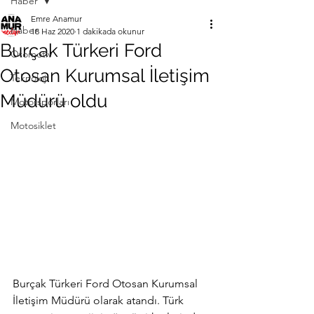
Haber
Emre Anamur
Haber
18 Haz 2020
1 dakikada okunur
Burçak Türkeri Ford
Otomotiv
Otosan Kurumsal İletişim
Teknoloji
Müdürü oldu
Motorsporları
Motosiklet
Burçak Türkeri Ford Otosan Kurumsal 
İletişim Müdürü olarak atandı. Türk 