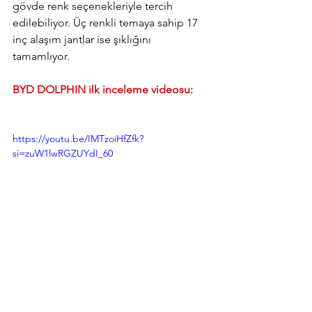
gövde renk seçenekleriyle tercih 
edilebiliyor. Üç renkli temaya sahip 17 
inç alaşım jantlar ise şıklığını 
tamamlıyor.
BYD DOLPHIN ilk inceleme videosu:
https://youtu.be/IMTzoiHfZfk?
si=zuW1lwRGZUYdI_60