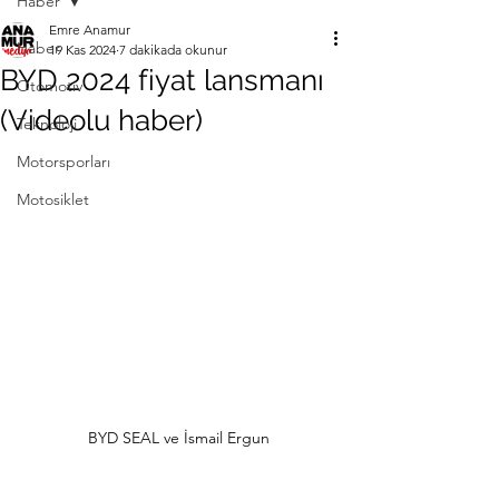
Haber
Emre Anamur
Haber
19 Kas 2024
7 dakikada okunur
BYD 2024 fiyat lansmanı
Otomotiv
(Videolu haber)
Teknoloji
Motorsporları
Motosiklet
BYD SEAL ve İsmail Ergun