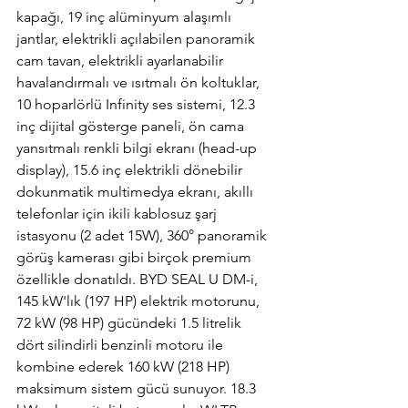
kapağı, 19 inç alüminyum alaşımlı 
jantlar, elektrikli açılabilen panoramik 
cam tavan, elektrikli ayarlanabilir 
havalandırmalı ve ısıtmalı ön koltuklar, 
10 hoparlörlü Infinity ses sistemi, 12.3 
inç dijital gösterge paneli, ön cama 
yansıtmalı renkli bilgi ekranı (head-up 
display), 15.6 inç elektrikli dönebilir 
dokunmatik multimedya ekranı, akıllı 
telefonlar için ikili kablosuz şarj 
istasyonu (2 adet 15W), 360° panoramik 
görüş kamerası gibi birçok premium 
özellikle donatıldı. BYD SEAL U DM-i, 
145 kW'lık (197 HP) elektrik motorunu, 
72 kW (98 HP) gücündeki 1.5 litrelik 
dört silindirli benzinli motoru ile 
kombine ederek 160 kW (218 HP) 
maksimum sistem gücü sunuyor. 18.3 