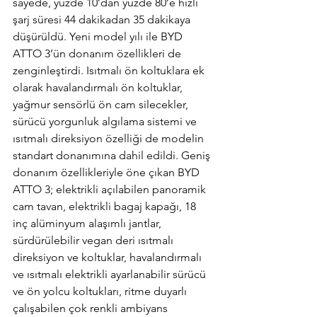
sayede, yüzde 10’dan yüzde 80’e hızlı 
şarj süresi 44 dakikadan 35 dakikaya 
düşürüldü. Yeni model yılı ile BYD 
ATTO 3’ün donanım özellikleri de 
zenginleştirdi. Isıtmalı ön koltuklara ek 
olarak havalandırmalı ön koltuklar, 
yağmur sensörlü ön cam silecekler, 
sürücü yorgunluk algılama sistemi ve 
ısıtmalı direksiyon özelliği de modelin 
standart donanımına dahil edildi. Geniş 
donanım özellikleriyle öne çıkan BYD 
ATTO 3; elektrikli açılabilen panoramik 
cam tavan, elektrikli bagaj kapağı, 18 
inç alüminyum alaşımlı jantlar, 
sürdürülebilir vegan deri ısıtmalı 
direksiyon ve koltuklar, havalandırmalı 
ve ısıtmalı elektrikli ayarlanabilir sürücü 
ve ön yolcu koltukları, ritme duyarlı 
çalışabilen çok renkli ambiyans 