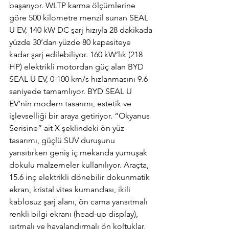
başarıyor. WLTP karma ölçümlerine 
göre 500 kilometre menzil sunan SEAL 
U EV, 140 kW DC şarj hızıyla 28 dakikada 
yüzde 30’dan yüzde 80 kapasiteye 
kadar şarj edilebiliyor. 160 kW’lık (218 
HP) elektrikli motordan güç alan BYD 
SEAL U EV, 0-100 km/s hızlanmasını 9.6 
saniyede tamamlıyor. BYD SEAL U 
EV’nin modern tasarımı, estetik ve 
işlevselliği bir araya getiriyor. “Okyanus 
Serisine” ait X şeklindeki ön yüz 
tasarımı, güçlü SUV duruşunu 
yansıtırken geniş iç mekanda yumuşak 
dokulu malzemeler kullanılıyor. Araçta, 
15.6 inç elektrikli dönebilir dokunmatik 
ekran, kristal vites kumandası, ikili 
kablosuz şarj alanı, ön cama yansıtmalı 
renkli bilgi ekranı (head-up display), 
ısıtmalı ve havalandırmalı ön koltuklar, 