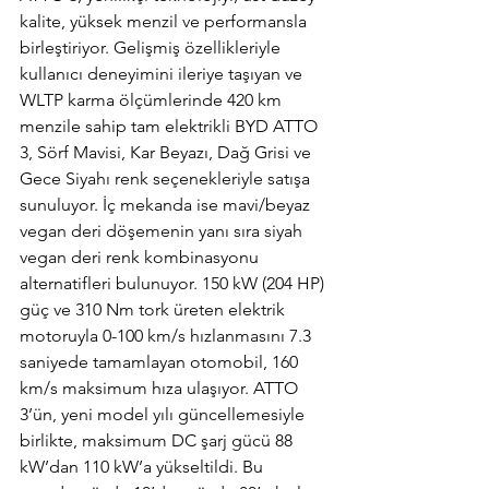
kalite, yüksek menzil ve performansla 
birleştiriyor. Gelişmiş özellikleriyle 
kullanıcı deneyimini ileriye taşıyan ve 
WLTP karma ölçümlerinde 420 km 
menzile sahip tam elektrikli BYD ATTO 
3, Sörf Mavisi, Kar Beyazı, Dağ Grisi ve 
Gece Siyahı renk seçenekleriyle satışa 
sunuluyor. İç mekanda ise mavi/beyaz 
vegan deri döşemenin yanı sıra siyah 
vegan deri renk kombinasyonu 
alternatifleri bulunuyor. 150 kW (204 HP) 
güç ve 310 Nm tork üreten elektrik 
motoruyla 0-100 km/s hızlanmasını 7.3 
saniyede tamamlayan otomobil, 160 
km/s maksimum hıza ulaşıyor. ATTO 
3’ün, yeni model yılı güncellemesiyle 
birlikte, maksimum DC şarj gücü 88 
kW’dan 110 kW’a yükseltildi. Bu 