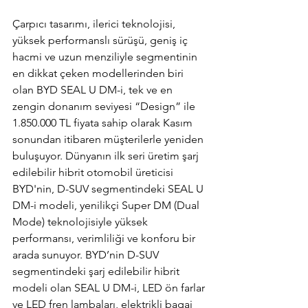
Çarpıcı tasarımı, ilerici teknolojisi, 
yüksek performanslı sürüşü, geniş iç 
hacmi ve uzun menziliyle segmentinin 
en dikkat çeken modellerinden biri 
olan BYD SEAL U DM-i, tek ve en 
zengin donanım seviyesi “Design” ile 
1.850.000 TL fiyata sahip olarak Kasım 
sonundan itibaren müşterilerle yeniden 
buluşuyor. Dünyanın ilk seri üretim şarj 
edilebilir hibrit otomobil üreticisi 
BYD'nin, D-SUV segmentindeki SEAL U 
DM-i modeli, yenilikçi Super DM (Dual 
Mode) teknolojisiyle yüksek 
performansı, verimliliği ve konforu bir 
arada sunuyor. BYD’nin D-SUV 
segmentindeki şarj edilebilir hibrit 
modeli olan SEAL U DM-i, LED ön farlar 
ve LED fren lambaları, elektrikli bagaj 