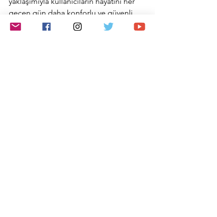
yaklaşımıyla kullanıcıların hayatını her 
geçen gün daha konforlu ve güvenli 
hale getirmeye odaklanıyor. Hem 
mevcut hem de gelecekteki BYD 
kullanıcıları, hayata geçirilen bu 
yeniliklerle bağlantılı araç 
teknolojilerinin sunduğu üst düzey 
konforu ve güvenliği kesintisiz olarak 
deneyimlemeye devam edecek. Yazılım 
güncellemelerine ilişkin duyurular; BYD 
Türkiye’nin resmi web sitesi, sosyal 
medya hesapları, e-posta ve SMS 
kanalları üzerinden paylaşılacak. 
Güncellemelerle ilgili ayrıntılı bilgilere 
ise 
www.bydauto.com.tr
 adresinden 
ulaşılabilir.
www.emreanamur.com