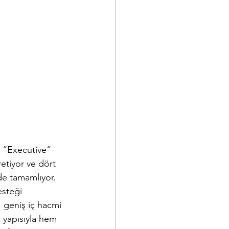
e “Executive” 
etiyor ve dört 
de tamamlıyor. 
steği 
, geniş iç hacmi 
 yapısıyla hem 