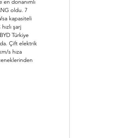
e en donanımlı 
ANG oldu. 7 
sa kapasiteli 
ızlı şarj 
BYD Türkiye 
. Çift elektrik 
km/s hıza 
çeneklerinden 