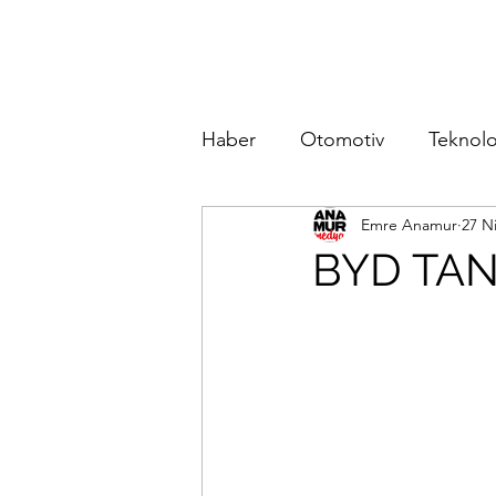
Haber
Otomotiv
Teknolo
Emre Anamur
27 N
BYD TANG