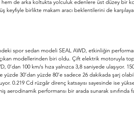
 hem de arka koltukta yolculuk edenlere üst düzey bir ko
 keyfiyle birlikte makam aracı beklentilerini de karşılay
deki spor sedan modeli SEAL AWD, etkinliğin performan
ıkan modellerinden biri oldu. Çift elektrik motoruyla to
 0’dan 100 km/s hıza yalnızca 3,8 saniyede ulaşıyor. 150
de yüzde 30’dan yüzde 80’e sadece 26 dakikada şarj olabil
yor. 0.219 Cd rüzgâr direnç katsayısı sayesinde ise yüksek
miş aerodinamik performansı bir arada sunarak sınıfında fa