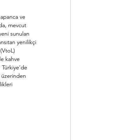
apanca ve 
nda, mevcut 
yeni sunulan 
sıtan yenilikçi 
(VtoL) 
le kahve 
e Türkiye’de 
a üzerinden 
kleri 