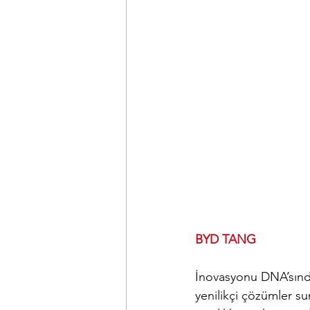
BYD TANG
İnovasyonu DNA’sında b
yenilikçi çözümler s