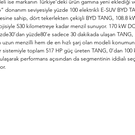
li ise markanın Türkiye’deki ürün gamına yeni eklediği v
p” donanım seviyesiyle yüzde 100 elektrikli E-SUV BYD T
tesine sahip, dört tekerlekten çekişli BYD TANG, 108.8 kW
jisiyle 530 kilometreye kadar menzil sunuyor. 170 kW DC h
üzde30’dan yüzde80’e sadece 30 dakikada ulaşan TANG, 
uzun menzilli hem de en hızlı şarj olan modeli konumunda
r sistemiyle toplam 517 HP güç üreten TANG, 0’dan 100 
ulaşarak performans açısından da segmentinin iddialı se
or.