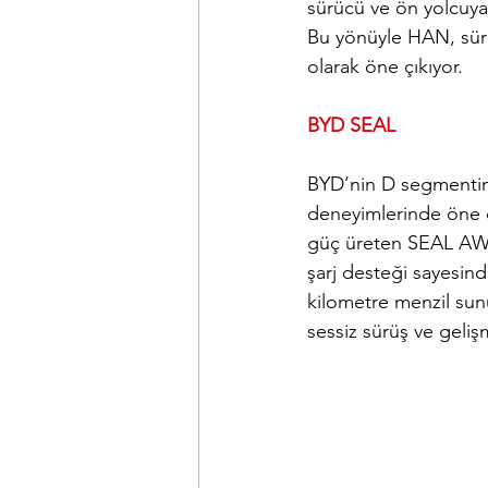
sürücü ve ön yolcuya
Bu yönüyle HAN, sürüş
olarak öne çıkıyor.
BYD SEAL
BYD’nin D segmentin
deneyimlerinde öne ç
güç üreten SEAL AWD,
şarj desteği sayesin
kilometre menzil sunu
sessiz sürüş ve geliş