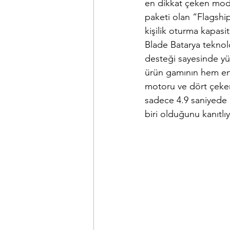
en dikkat çeken mode
paketi olan “Flagshi
kişilik oturma kapasi
Blade Batarya teknolo
desteği sayesinde y
ürün gamının hem en 
motoru ve dört çeke
sadece 4.9 saniyede 
biri olduğunu kanıtlıy