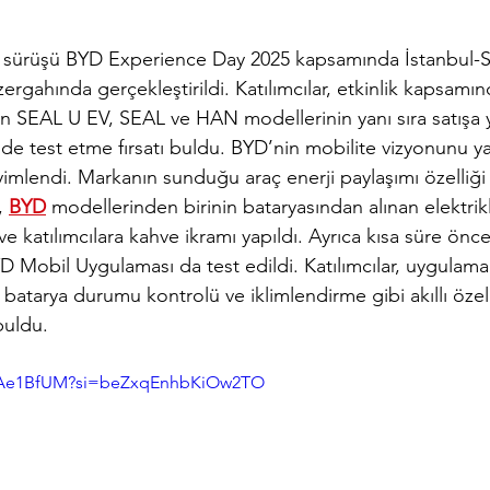
sürüşü BYD Experience Day 2025 kapsamında İstanbul-S
rgahında gerçekleştirildi. Katılımcılar, etkinlik kapsamı
n SEAL U EV, SEAL ve HAN modellerinin yanı sıra satışa 
 test etme fırsatı buldu. BYD’nin mobilite vizyonunu yan
imlendi. Markanın sunduğu araç enerji paylaşımı özelliği 
, 
BYD
 modellerinden birinin bataryasından alınan elektrik
ı ve katılımcılara kahve ikramı yapıldı. Ayrıca kısa süre önc
D Mobil Uygulaması da test edildi. Katılımcılar, uygulam
 batarya durumu kontrolü ve iklimlendirme gibi akıllı özelli
buldu.
WxAe1BfUM?si=beZxqEnhbKiOw2TO