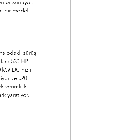
nfor sunuyor. 
an bir model 
s odaklı sürüş 
plam 530 HP 
 kW DC hızlı 
iyor ve 520 
 verimlilik, 
rk yaratıyor.