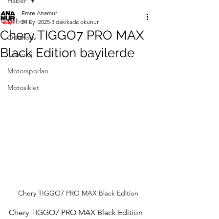
Haber
Emre Anamur
Haber
24 Eyl 2025
3 dakikada okunur
Chery TIGGO7 PRO MAX
Otomotiv
Black Edition bayilerde
Teknoloji
Motorsporları
Motosiklet
Chery TIGGO7 PRO MAX Black Edition
Chery TIGGO7 PRO MAX Black Edition 