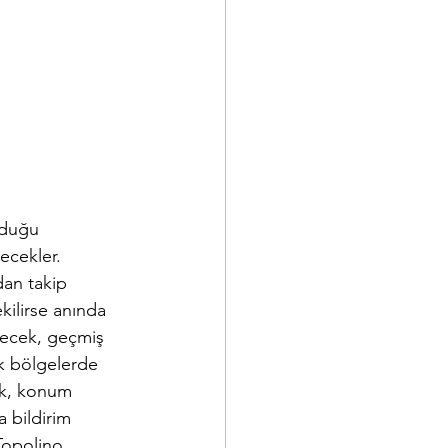
nduğu 
ecekler. 
dan takip 
kilirse anında 
ilecek, geçmiş 
ek bölgelerde 
rak, konum 
 bildirim 
Topolino 