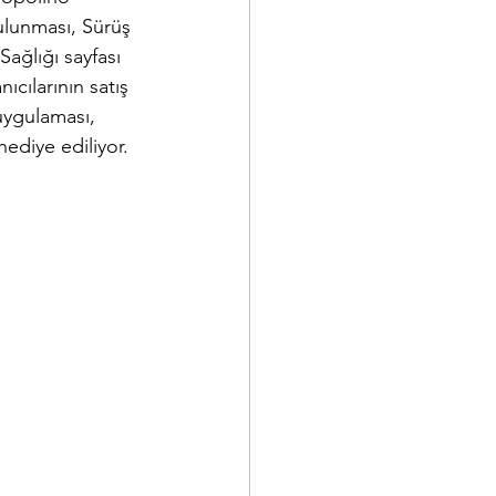
bulunması, Sürüş 
ağlığı sayfası 
cılarının satış 
uygulaması, 
ediye ediliyor.