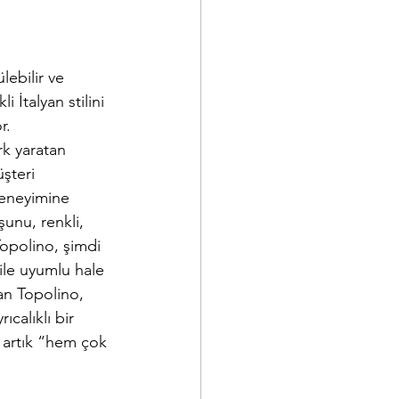
ebilir ve 
 İtalyan stilini 
r. 
rk yaratan 
şteri 
deneyimine 
unu, renkli, 
 Topolino, şimdi 
ile uyumlu hale 
an Topolino, 
calıklı bir 
e artık “hem çok 