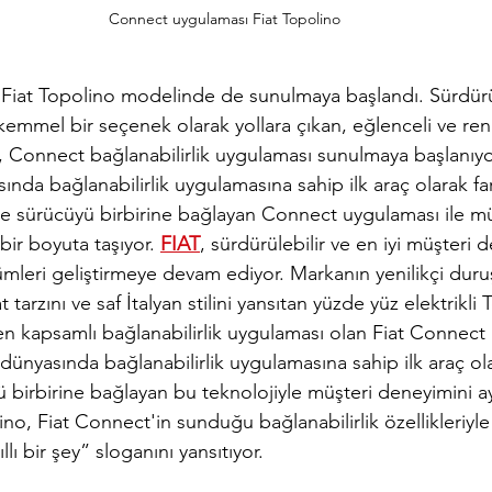
Connect uygulaması Fiat Topolino
iat Topolino modelinde de sunulmaya başlandı. Sürdürül
emmel bir seçenek olarak yollara çıkan, eğlenceli ve renkli
, Connect bağlanabilirlik uygulaması sunulmaya başlanıyo
nda bağlanabilirlik uygulamasına sahip ilk araç olarak fa
le sürücüyü birbirine bağlayan Connect uygulaması ile mü
 bir boyuta taşıyor. 
FIAT
, sürdürülebilir ve en iyi müşteri 
mleri geliştirmeye devam ediyor. Markanın yenilikçi duruş
t tarzını ve saf İtalyan stilini yansıtan yüzde yüz elektrikli
 en kapsamlı bağlanabilirlik uygulaması olan Fiat Connect 
dünyasında bağlanabilirlik uygulamasına sahip ilk araç ol
 birbirine bağlayan bu teknolojiyle müşteri deneyimini ayrı
ino, Fiat Connect'in sunduğu bağlanabilirlik özellikleriyl
ı bir şey” sloganını yansıtıyor.  