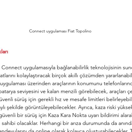
Connect uygulaması Fiat Topolino
ları
ı, Connect uygulamasıyla bağlanabilirlik teknolojisinin su
atlarını kolaylaştıracak birçok akıllı çözümden yararlanabil
t uygulaması üzerinden araçlarının konumunu telefonların
tarya seviyesini ve kalan menzili görebilecek, araçları çe
üvenli sürüş için gerekli hız ve mesafe limitleri belirleyeb
aylı şekilde görüntüleyebilecekler. Ayrıca, kaza riski yüks
güvenli bir sürüş için Kaza Kara Nokta uyarı bildirimi ala
 sahibi olacaklar. Herhangi bir arıza durumunda da anında
randevularını da online olarak kolayca oluşturabilecekler. 