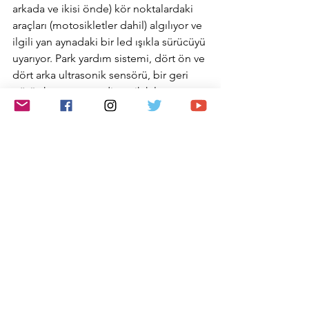
arkada ve ikisi önde) kör noktalardaki 
araçları (motosikletler dahil) algılıyor ve 
ilgili yan aynadaki bir led ışıkla sürücüyü 
uyarıyor. Park yardım sistemi, dört ön ve 
dört arka ultrasonik sensörü, bir geri 
görüş kamerası ve dinamik kılavuz 
çizgileri kullanıyor. Manevraları 
kolaylaştırmak için ise sürücüyü sesli ve 
görsel ipuçları ile destekliyor. Bu 
özellik, sürücü yokuş yukarı 
durduğunda ve tekrar harekete 
geçmek için ayağını frenden kaldırıp 
gaz pedalına geçirirken aracın iki 
saniyeliğine geri gitmesini önlüyor. 
Dacia Jogger ayrıca standart olarak 
yeni nesil hız sınırlandırıcı ve ESC 
dışında belirli donanım seviyelerinde 
isteğe bağlı olarak direksiyondan 
kumanda edilen hız sabitleyici ile 