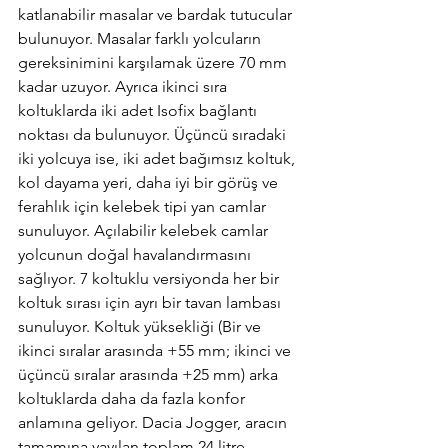
katlanabilir masalar ve bardak tutucular 
bulunuyor. Masalar farklı yolcuların 
gereksinimini karşılamak üzere 70 mm 
kadar uzuyor. Ayrıca ikinci sıra 
koltuklarda iki adet Isofix bağlantı 
noktası da bulunuyor. Üçüncü sıradaki 
iki yolcuya ise, iki adet bağımsız koltuk, 
kol dayama yeri, daha iyi bir görüş ve 
ferahlık için kelebek tipi yan camlar 
sunuluyor. Açılabilir kelebek camlar 
yolcunun doğal havalandırmasını 
sağlıyor. 7 koltuklu versiyonda her bir 
koltuk sırası için ayrı bir tavan lambası 
sunuluyor. Koltuk yüksekliği (Bir ve 
ikinci sıralar arasında +55 mm; ikinci ve 
üçüncü sıralar arasında +25 mm) arka 
koltuklarda daha da fazla konfor 
anlamına geliyor. Dacia Jogger, aracın 
tamamına yayılan toplam 24 litre 