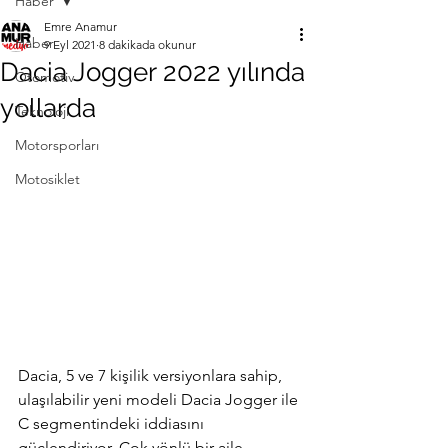
Haber
Emre Anamur
Haber
9 Eyl 2021
8 dakikada okunur
Dacia Jogger 2022 yılında
Otomotiv
yollarda
Teknoloji
Motorsporları
Motosiklet
Dacia, 5 ve 7 kişilik versiyonlara sahip, 
ulaşılabilir yeni modeli Dacia Jogger ile 
C segmentindeki iddiasını 
güçlendiriyor. Çok yönlü bir aile 