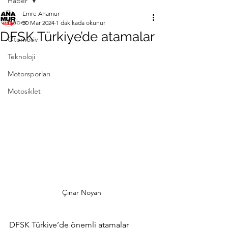
Haber
Emre Anamur
Haber
30 Mar 2024
1 dakikada okunur
DFSK Türkiye’de atamalar
Otomotiv
Teknoloji
Motorsporları
Motosiklet
Çınar Noyan
DFSK Türkiye’de önemli atamalar 