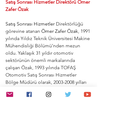
Satış Sonrası Hizmetler Direktörü Ömer 
Zafer Özak
Satış Sonrası Hizmetler 
Direktörlüğü 
görevine atanan 
Ömer Zafer Özak
, 1991 
yılında Yıldız Teknik Üniversitesi Makine 
Mühendisliği Bölümü’nden mezun 
oldu. Yaklaşık 31 yıldır otomotiv 
sektörünün önemli markalarında 
çalışan Özak, 1993 yılında TOFAŞ 
Otomotiv Satış Sonrası Hizmetler 
Bölge Müdürü olarak, 2003-2008 yılları 
arasında da Doğuş Otomotiv Motor 
Sporları Teknik Yöneticisi olarak görev 
almıştır.
www.emreanamur.com
DFSK
DFSK atamalar
DFSK Çınar Noyan
DFSK Barış Özkan
DFSK Ömer Zafer Özak