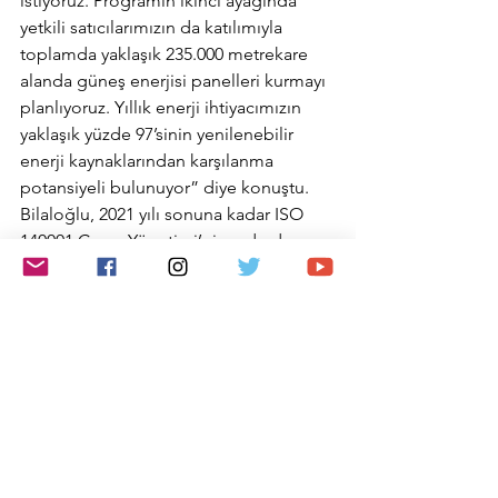
istiyoruz. Programın ikinci ayağında 
yetkili satıcılarımızın da katılımıyla 
toplamda yaklaşık 235.000 metrekare 
alanda güneş enerjisi panelleri kurmayı 
planlıyoruz. Yıllık enerji ihtiyacımızın 
yaklaşık yüzde 97’sinin yenilenebilir 
enerji kaynaklarından karşılanma 
potansiyeli bulunuyor” diye konuştu. 
Bilaloğlu, 2021 yılı sonuna kadar ISO 
140001 Çevre Yönetimi’nin ardından 
ISO 50001 Enerji Yönetim Sistemi ve 
ISO 14064 Karbon Ayak İzi Raporlama 
Sistemi’ni kurmayı hedeflediklerini de 
sözlerine ekledi.
Doğuş Otomotiv
Ali Bilaloğlu
Doğuş Otomotiv solar panel yatırımı
Otomotiv