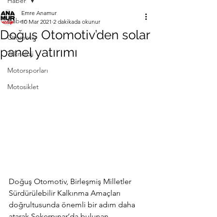
Haber
Emre Anamur
Haber
10 Mar 2021
2 dakikada okunur
Doğuş Otomotiv’den solar
Otomotiv
panel yatırımı
Teknoloji
Motorsporları
Motosiklet
Doğuş Otomotiv, Birleşmiş Milletler 
Sürdürülebilir Kalkınma Amaçları 
doğrultusunda önemli bir adım daha 
atarak Şekerpınar’da bulunan 