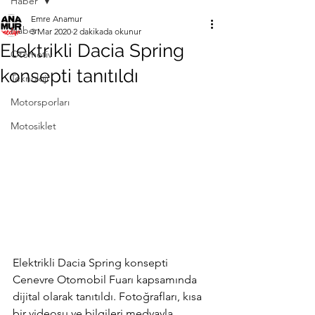
Haber
Emre Anamur
Haber
3 Mar 2020
2 dakikada okunur
Elektrikli Dacia Spring
Otomotiv
konsepti tanıtıldı
Teknoloji
Motorsporları
Motosiklet
Elektrikli Dacia Spring konsepti 
Cenevre Otomobil Fuarı kapsamında 
dijital olarak tanıtıldı. Fotoğrafları, kısa 
bir videosu ve bilgileri medyayla 