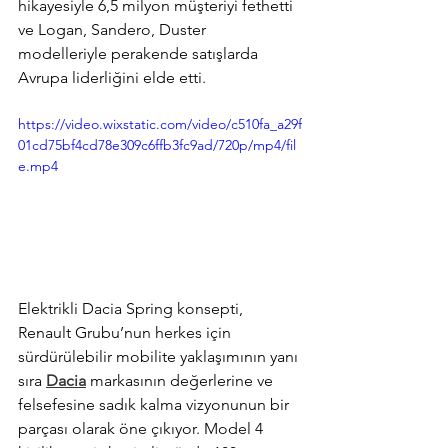
hikayesiyle 6,5 milyon müşteriyi fethetti 
ve Logan, Sandero, Duster 
modelleriyle perakende satışlarda 
Avrupa liderliğini elde etti. 
https://video.wixstatic.com/video/c510fa_a29f
01cd75bf4cd78e309c6ffb3fc9ad/720p/mp4/fil
e.mp4
Elektrikli Dacia Spring konsepti, 
Renault Grubu’nun herkes için 
sürdürülebilir mobilite yaklaşımının yanı 
sıra 
Dacia
 markasının değerlerine ve 
felsefesine sadık kalma vizyonunun bir 
parçası olarak öne çıkıyor. Model 4 