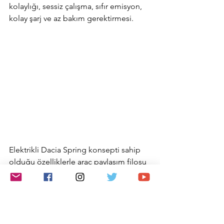
kolaylığı, sessiz çalışma, sıfır emisyon, 
kolay şarj ve az bakım gerektirmesi.
Elektrikli Dacia Spring konsepti sahip 
olduğu özelliklerle araç paylaşım filosu 
gibi yeni mobilite hizmetleri için ideal 
bir çözüm haline geliyor. Model, 
Avrupa’nın en büyük elektrikli otomobil 
araç paylaşım filolarından birine sahip 
Renault Grubu’nun da etkin olduğu 