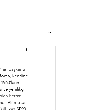
’nın başkenti 
i Roma, kendine 
1960'ların 
 ve yenilikçi 
olan Ferrari 
meli V8 motor 
 ilk kez SF90 