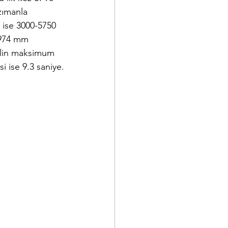
zımanla 
 ise 3000-5750 
1974 mm 
ilin maksimum 
i ise 9.3 saniye.