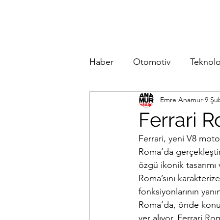
Haber
Otomotiv
Teknolo
Emre Anamur
9 Şu
Ferrari R
Ferrari, yeni V8 mot
Roma’da gerçekleştiri
özgü ikonik tasarımı 
Roma’sını karakterize 
fonksiyonlarının yanı
Roma’da, önde konuml
yer alıyor. Ferrari 