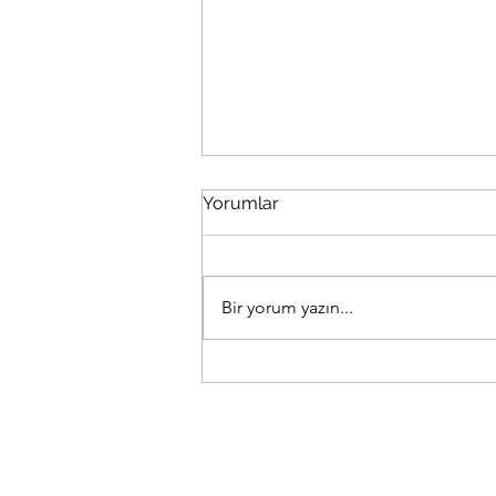
Yorumlar
Bir yorum yazın...
Yeni Mercedes-Benz S-
Serisi ve Mercedes-
Maybach S-Serisi 2026 geldi