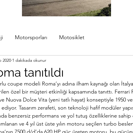
ji
Motorsporları
Motosiklet
b 2020
1 dakikada okunur
oma tanıtıldı
orlu coupe modeli Roma’yı adına ilham kaynağı olan İtalya
len özel bir müşteri etkinliği kapsamında tanıttı. Ferrar
ve Nuova Dolce Vita (yeni tatlı hayat) konseptiyle 1950 ve 
ediyor. Tasarım zerafeti, son teknoloji hafif modüler yapısı
nda benzersiz performans ve yol tutuş özelliklerine sahip 
anan ve 4 yıl üst üste yılın motoru seçilen turbo besle
Roma’nın 7500 d/d’da 620 HP güç üreten motoru, bu gücünü