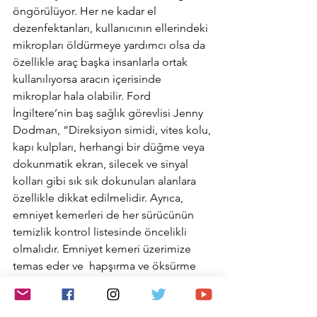
öngörülüyor. Her ne kadar el 
dezenfektanları, kullanıcının ellerindeki 
mikropları öldürmeye yardımcı olsa da 
özellikle araç başka insanlarla ortak 
kullanılıyorsa aracın içerisinde 
mikroplar hala olabilir. Ford 
İngiltere’nin baş sağlık görevlisi Jenny 
Dodman, “Direksiyon simidi, vites kolu, 
kapı kulpları, herhangi bir düğme veya 
dokunmatik ekran, silecek ve sinyal 
kolları gibi sık sık dokunulan alanlara 
özellikle dikkat edilmelidir. Ayrıca, 
emniyet kemerleri de her sürücünün 
temizlik kontrol listesinde öncelikli 
olmalıdır. Emniyet kemeri üzerimize 
temas eder ve  hapşırma ve öksürme 
sırasında mikroplara maruz kalırlar” 
diyor.
Otomotiv