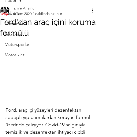
Haber
Emre Anamur
Haber
9 Tem 2020
2 dakikada okunur
Ford'dan araç içini koruma
Otomotiv
formülü
Teknoloji
Motorsporları
Motosiklet
Ford, araç içi yüzeyleri dezenfektan 
sebepli yıpranmalardan koruyan formül 
üzerinde çalışıyor. Covid-19 salgınıyla 
temizlik ve dezenfektan ihtiyacı ciddi 