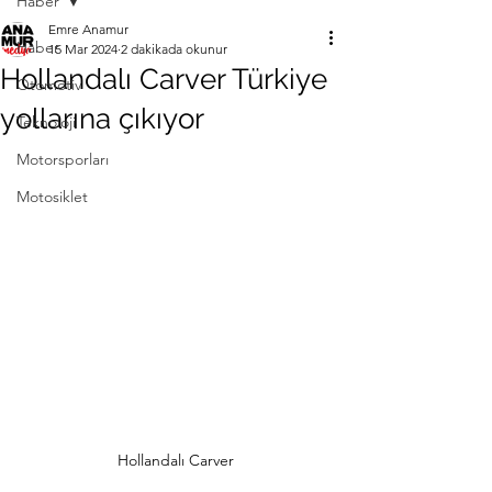
Haber
Emre Anamur
Haber
15 Mar 2024
2 dakikada okunur
Hollandalı Carver Türkiye
Otomotiv
yollarına çıkıyor
Teknoloji
Motorsporları
Motosiklet
Hollandalı Carver