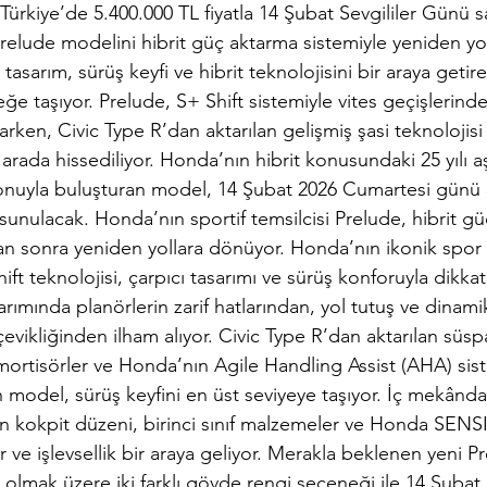
rkiye’de 5.400.000 TL fiyatla 14 Şubat Sevgililer Günü sa
Prelude modelini hibrit güç aktarma sistemiyle yeniden yoll
 tasarım, sürüş keyfi ve hibrit teknolojisini bir araya geti
ğe taşıyor. 
Prelude,
 S+ Shift sistemiyle vites geçişlerind
arken, Civic Type R’dan aktarılan gelişmiş şasi teknolojisi
r arada hissediliyor. Honda’nın hibrit konusundaki 25 yılı 
onuyla buluşturan model, 14 Şubat 2026 Cumartesi günü 
a sunulacak. Honda’nın sportif temsilcisi Prelude, hibrit g
adan sonra yeniden yollara dönüyor. Honda’nın ikonik spo
ft teknolojisi, çarpıcı tasarımı ve sürüş konforuyla dikkat 
arımında planörlerin zarif hatlarından, yol tutuş ve dinami
çevikliğinden ilham alıyor. Civic Type R’dan aktarılan süs
amortisörler ve Honda’nın Agile Handling Assist (AHA) sis
 model, sürüş keyfini en üst seviyeye taşıyor. İç mekânda
lan kokpit düzeni, birinci sınıf malzemeler ve Honda SEN
 ve işlevsellik bir araya 
geliyor.
 Merakla beklenen yeni Pre
 olmak üzere iki farklı gövde rengi seçeneği ile 14 Şubat