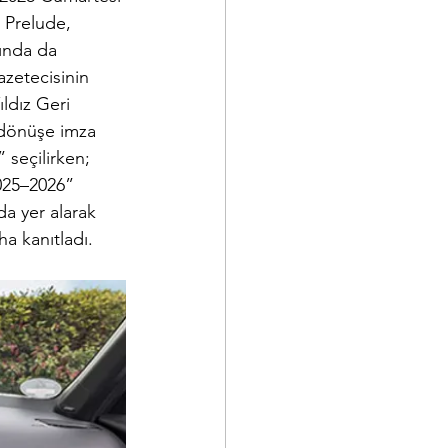
 Prelude, 
ında da 
azetecisinin 
ldız Geri 
 dönüşe imza 
seçilirken; 
025–2026” 
a yer alarak 
ha kanıtladı.