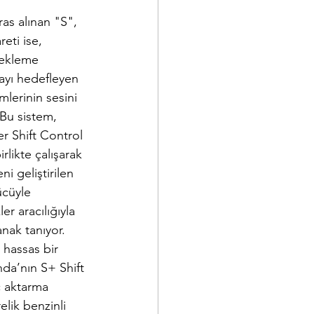
as alınan "S", 
eti ise, 
 ekleme 
mayı hedefleyen 
mlerinin sesini 
 Bu sistem, 
r Shift Control 
rlikte çalışarak 
i geliştirilen 
ücüyle 
r aracılığıyla 
nak tanıyor. 
 hassas bir 
da’nın S+ Shift 
ç aktarma 
elik benzinli 