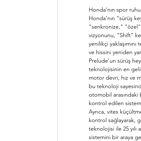
Honda’nın spor ruhun
Honda’nın “sürüş keyf
"senkronize," "özel"
vizyonunu, “Shift” ke
yenilikçi yaklaşımını 
ve hissini yeniden ya
Prelude’un sürüş hey
teknolojisinin en geli
motor devri, hız ve m
bu teknoloji sayesind
otomobil arasındaki b
kontrol edilen sistem
Ayrıca, vites küçültm
kontrol sağlayarak, 
teknolojisi ile 25 yı
sistemini bir araya ge