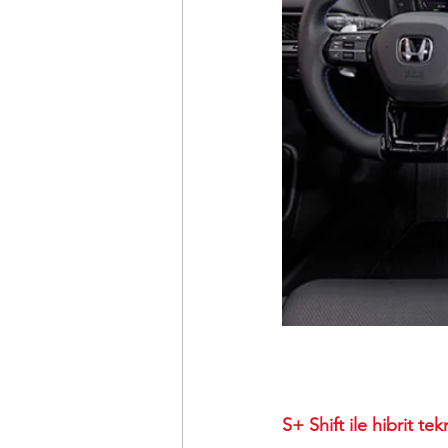
S+ Shift ile hibrit tek