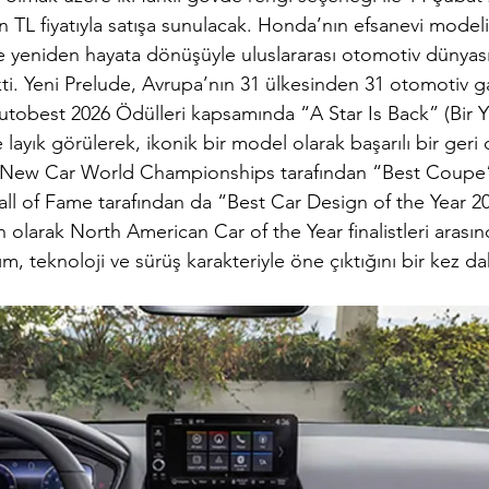
 TL fiyatıyla satışa sunulacak. Honda’nın efsanevi modeli
e yeniden hayata dönüşüyle uluslararası otomotiv dünyas
kti. Yeni Prelude, Avrupa’nın 31 ülkesinden 31 otomotiv g
Autobest 2026 Ödülleri kapsamında “A Star Is Back” (Bir Yı
ayık görülerek, ikonik bir model olarak başarılı bir geri
, New Car World Championships tarafından “Best Coupe” 
l of Fame tarafından da “Best Car Design of the Year 2
olarak North American Car of the Year finalistleri arasınd
m, teknoloji ve sürüş karakteriyle öne çıktığını bir kez da