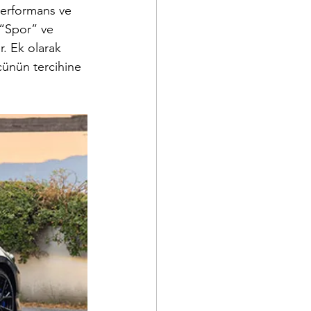
performans ve 
 “Spor” ve 
. Ek olarak 
cünün tercihine 