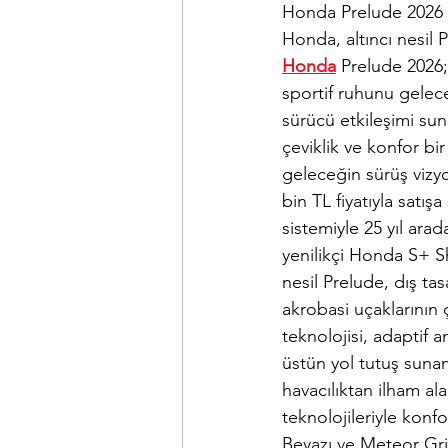
Honda Prelude 2026 Tü
Honda, altıncı nesil 
Honda
 Prelude 2026;
sportif ruhunu gelece
sürücü etkileşimi sun
çeviklik ve konfor bi
geleceğin sürüş vizy
bin TL fiyatıyla satış
sistemiyle 25 yıl ar
yenilikçi Honda S+ Shi
nesil Prelude, dış tas
akrobasi uçaklarının 
teknolojisi, adaptif 
üstün yol tutuş sunan
havacılıktan ilham a
teknolojileriyle konfor
Beyazı ve Meteor Gri