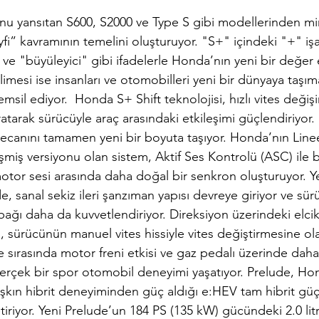
u yansıtan S600, S2000 ve Type S gibi modellerinden mir
i” kavramının temelini oluşturuyor. "S+" içindeki "+" işar
 ve "büyüleyici" gibi ifadelerle Honda’nın yeni bir değer
limesi ise insanları ve otomobilleri yeni bir dünyaya taşı
temsil ediyor.  Honda S+ Shift teknolojisi, hızlı vites değişi
ratarak sürücüyle araç arasındaki etkileşimi güçlendiriyor.
ecanını tamamen yeni bir boyuta taşıyor. Honda’nın Linee
şmiş versiyonu olan sistem, Aktif Ses Kontrolü (ASC) ile bi
otor sesi arasında daha doğal bir senkron oluşturuyor. Yen
e, sanal sekiz ileri şanzıman yapısı devreye giriyor ve sür
ağı daha da kuvvetlendiriyor. Direksiyon üzerindeki elcikle
, sürücünün manuel vites hissiyle vites değiştirmesine ola
e sırasında motor freni etkisi ve gaz pedalı üzerinde daha
gerçek bir spor otomobil deneyimi yaşatıyor. Prelude, Hon
lı aşkın hibrit deneyiminden güç aldığı e:HEV tam hibrit gü
tiriyor. Yeni Prelude’un 184 PS (135 kW) gücündeki 2.0 litr