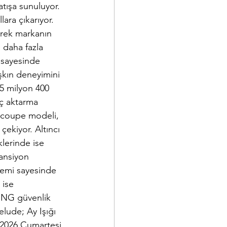
tışa sunuluyor. 
ara çıkarıyor. 
rerek markanın 
e daha fazla 
 sayesinde 
aşkın deneyimini 
5 milyon 400 
üç aktarma 
r coupe modeli, 
çekiyor. Altıncı 
klerinde ise 
pansiyon 
temi sayesinde 
 ise 
SING güvenlik 
lude; Ay Işığı 
 2026 Cumartesi 