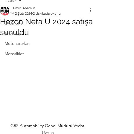
Haber
Emre Anamur
Haber
12 Şub 2024
2 dakikada okunur
Hozon Neta U 2024 satışa
Otomotiv
sunuldu
Teknoloji
Motorsporları
Motosiklet
GRS Automobility Genel Müdürü Vedat 
Uygun