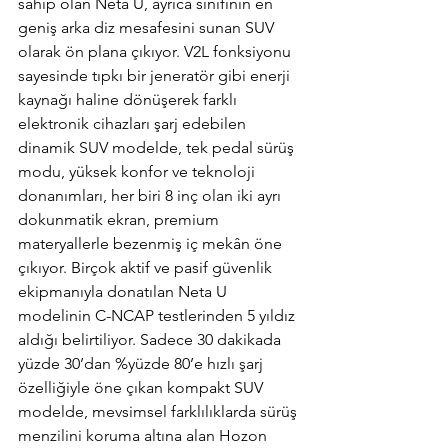
sahip olan Neta U, ayrıca sınıfının en 
geniş arka diz mesafesini sunan SUV 
olarak ön plana çıkıyor. V2L fonksiyonu 
sayesinde tıpkı bir jeneratör gibi enerji 
kaynağı haline dönüşerek farklı 
elektronik cihazları şarj edebilen 
dinamik SUV modelde, tek pedal sürüş 
modu, yüksek konfor ve teknoloji 
donanımları, her biri 8 inç olan iki ayrı 
dokunmatik ekran, premium 
materyallerle bezenmiş iç mekân öne 
çıkıyor. Birçok aktif ve pasif güvenlik 
ekipmanıyla donatılan Neta U 
modelinin C-NCAP testlerinden 5 yıldız 
aldığı belirtiliyor. Sadece 30 dakikada 
yüzde 30’dan %yüzde 80’e hızlı şarj 
özelliğiyle öne çıkan kompakt SUV 
modelde, mevsimsel farklılıklarda sürüş 
menzilini koruma altına alan Hozon 