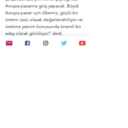
Avrupa pazarına giriş yapacak. Büyük 
Avrupa pazarı için ülkemiz, güçlü bir 
üretim üssü olarak değerlendiriliyor ve 
üretime yatırım konusunda önemli bir 
aday olarak görülüyor” dedi.
www.emreanamur.com
Horon Neta U 2024
Horon Neta U 2024 fiyat
GRS Automobility Genel Müdürü Vedat Uygun
Otomotiv
Hepsini Gör
Son Yazılar