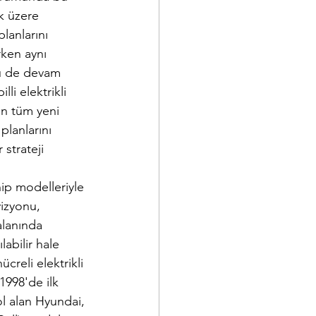
k üzere 
lanlarını 
rken aynı 
nü de devam 
li elektrikli 
en tüm yeni 
lanlarını 
strateji 
 
hip modelleriyle 
izyonu, 
alanında 
abilir hale 
ücreli elektrikli 
1998'de ilk 
ol alan Hyundai, 