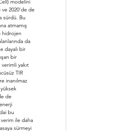
ell) modelini 
u ve 2020'de de 
a sürdü. Bu 
lana atmamış 
u hidrojen 
lanlarında da 
 dayalı bir 
ışan bir 
verimli yakıt 
ücüsüz TIR 
ere inanılmaz 
a yüksek 
de de 
enerji 
dai bu 
 verim ile daha 
yasaya sürmeyi 