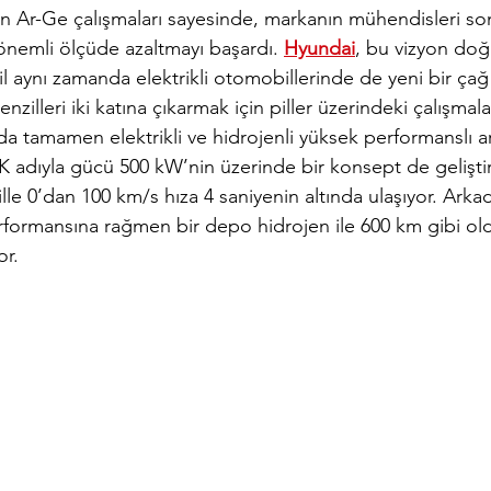
n Ar-Ge çalışmaları sayesinde, markanın mühendisleri son 
 önemli ölçüde azaltmayı başardı. 
Hyundai
, bu vizyon doğ
l aynı zamanda elektrikli otomobillerinde de yeni bir çağ
zilleri iki katına çıkarmak için piller üzerindeki çalışmal
a tamamen elektrikli ve hidrojenli yüksek performanslı ar
FK adıyla gücü 500 kW’nin üzerinde bir konsept de gelişti
lle 0’dan 100 km/s hıza 4 saniyenin altında ulaşıyor. Arkada
formansına rağmen bir depo hidrojen ile 600 km gibi ol
or.