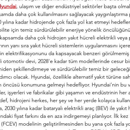
Hyundai
, ulaşım ve diğer endüstriyel sektörler başta olma
amda daha çok kullanılmasını sağlayacak yaygınlaştırma p
yılına kadar hidrojende çok fazla yol kat etmeyi hedefle
lite için temiz sürdürülebilir enerjiye yönelik öncülüğü
kapsamda daha çok hidrojen yakıt hücreli elektrikli veya pil
nın yanı sıra yakıt hücreli sistemlerin uygulanmasını içer
nin elektrifikasyonunu da kapsayacak benzeri görülmemiş p
i otomotiv devi, 2028'e kadar tüm modellerinde cesur bir 
niden şekillendirmeye ve sürdürülebilir temiz bir geleceği
ımcı olacak. Hyundai, özellikle alternatif yakıt türüne sa
ün öncüsü konumuna gelmeyi hedefliyor. Hyundai’nin bu v
ler, işyerleri ve fabrikalar gibi yaşamın ve endüstrinin her 
f, hidrojeni herkes, her şey ve her yerde kolayca kullanıl
 2030 yılına kadar bataryalı elektrikli araç (BEV) ile yakıt h
ndaki fiyat farkını da en aza indirgemeyi planlıyor. İlk kez 
kli (FCEV) modelinin geliştirilmesinden bu yana çok fazla y