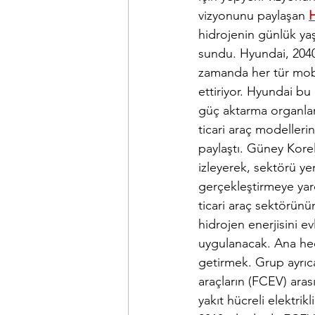
vizyonunu paylaşan 
hidrojenin günlük yaş
sundu. Hyundai, 2040 
zamanda her tür mobi
ettiriyor. Hyundai bu 
güç aktarma organları
ticari araç modelleri
paylaştı. Güney Korel
izleyerek, sektörü ye
gerçekleştirmeye yard
ticari araç sektörün
hidrojen enerjisini ev
uygulanacak. Ana hede
getirmek. Grup ayrıca,
araçların (FCEV) arası
yakıt hücreli elektri