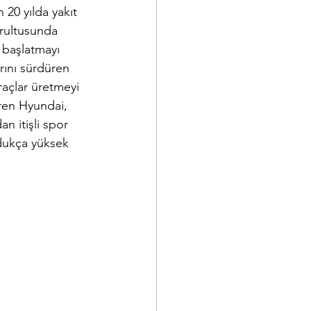
20 yılda yakıt 
rultusunda 
 başlatmayı 
arını sürdüren 
açlar üretmeyi 
ren Hyundai, 
n itişli spor 
dukça yüksek 