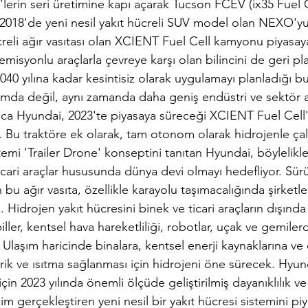
lerin seri üretimine kapı açarak Tucson FCEV (ix35 Fuel C
, 2018'de yeni nesil yakıt hücreli SUV model olan NEXO'y
creli ağır vasıtası olan XCIENT Fuel Cell kamyonu piyasay
 emisyonlu araçlarla çevreye karşı olan bilincini de geri p
040 yılına kadar kesintisiz olarak uygulamayı planladığı b
ımda değil, aynı zamanda daha geniş endüstri ve sektör a
ıca Hyundai, 2023'te piyasaya süreceği XCIENT Fuel Cell'e
or. Bu traktöre ek olarak, tam otonom olarak hidrojenle çal
emi 'Trailer Drone' konseptini tanıtan Hyundai, böylelikle 
icari araçlar hususunda dünya devi olmayı hedefliyor. Sür
 bu ağır vasıta, özellikle karayolu taşımacalığında şirketl
. Hidrojen yakıt hücresini binek ve ticari araçların dışınd
ler, kentsel hava hareketliliği, robotlar, uçak ve gemiler
 Ulaşım haricinde binalara, kentsel enerji kaynaklarına ve 
trik ve ısıtma sağlanması için hidrojeni öne sürecek. Hyun
çin 2023 yılında önemli ölçüde geliştirilmiş dayanıklılık ve
cim gerçekleştiren yeni nesil bir yakıt hücresi sistemini pi