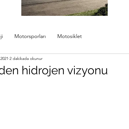
ji
Motorsporları
Motosiklet
 2021
2 dakikada okunur
den hidrojen vizyonu