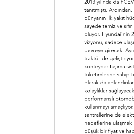
2013 yılında da FCEV'
tanıtmıştı. Ardından
dünyanın ilk yakıt hü
sayede temiz ve sıfır
oluyor. Hyundai’nin 2
vizyonu, sadece ulaş
devreye girecek. Ayr
traktör de geliştiriy
konteyner taşıma sist
tüketimlerine sahip t
olarak da adlandırılan
kolaylıklar sağlayacak
performanslı otomobil
kullanmayı amaçlıyor.
santrallerine de elek
hedeflerine ulaşmak i
düşük bir fiyat ve ha