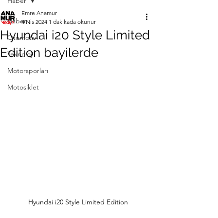
Haber
Emre Anamur
Haber
4 Nis 2024
1 dakikada okunur
Hyundai i20 Style Limited
Otomotiv
Edition bayilerde
Teknoloji
Motorsporları
Motosiklet
Hyundai i20 Style Limited Edition