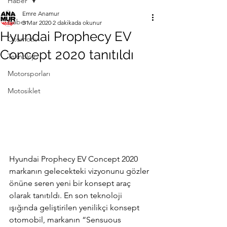
Haber
Emre Anamur
Haber
3 Mar 2020
2 dakikada okunur
Hyundai Prophecy EV
Otomotiv
Concept 2020 tanıtıldı
Teknoloji
Motorsporları
Motosiklet
Hyundai Prophecy EV Concept 2020 
markanın gelecekteki vizyonunu gözler 
önüne seren yeni bir konsept araç 
olarak tanıtıldı. En son teknoloji 
ışığında geliştirilen yenilikçi konsept 
otomobil, markanın “Sensuous 