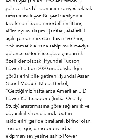
adına geliştirilen “Power Edition”, 
yalnızca tek bir donanım seviyesi olarak 
satışa sunuluyor. Bu yeni versiyonla 
tazelenen Tucson modelinin 18 inç 
alüminyum alaşımlı jantları, elektrikli 
açılır panoramik cam tavanı ve 7 inç 
dokunmatik ekrana sahip multimedya 
eğlence sistemi ise göze çarpan ilk 
özellikler olacak. 
Hyundai Tucson
Power Edition 2020 modeliyle ilgili 
görüşlerini dile getiren Hyundai Assan 
Genel Müdürü Murat Berkel, 
“Geçtiğimiz haftalarda Amerikan J.D. 
Power Kalite Raporu (Initial Quality 
Study) araştırmasına göre sağlamlık ve 
dayanıklılık konularında bütün 
rakiplerini geride bırakarak birinci olan 
Tucson, güçlü motoru ve ideal 
ekipman seviyesine sahip Power 