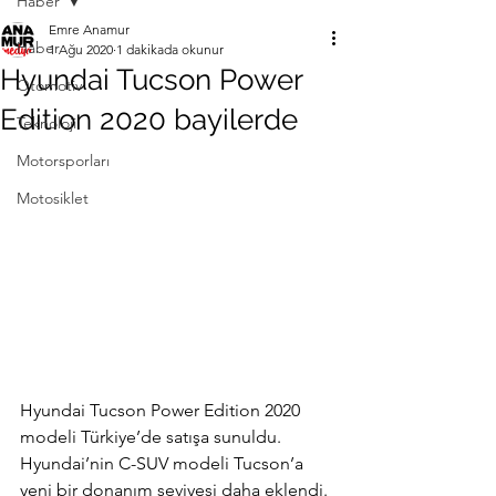
Haber
Emre Anamur
Haber
1 Ağu 2020
1 dakikada okunur
Hyundai Tucson Power
Otomotiv
Edition 2020 bayilerde
Teknoloji
Motorsporları
Motosiklet
Hyundai Tucson Power Edition 2020 
modeli Türkiye’de satışa sunuldu. 
Hyundai’nin C-SUV modeli Tucson’a 
yeni bir donanım seviyesi daha eklendi. 