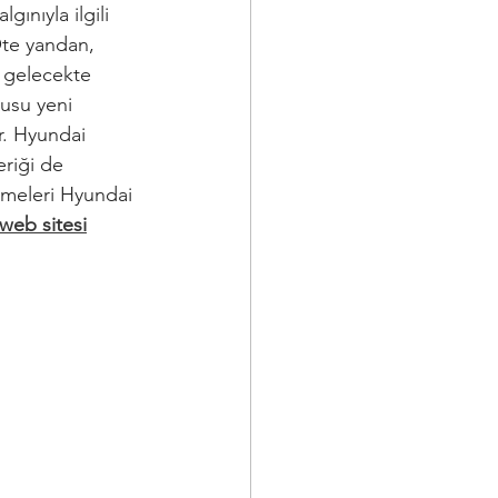
ınıyla ilgili 
Öte yandan, 
r gelecekte 
usu yeni 
r. Hyundai 
eriği de 
şmeleri Hyundai 
web sitesi