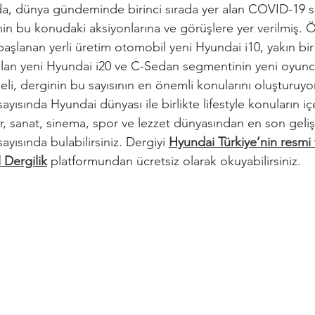
nda, dünya gündeminde birinci sırada yer alan COVID-19 salg
in bu konudaki aksiyonlarına ve görüşlere yer verilmiş. 
başlanan yerli üretim otomobil yeni Hyundai i10, yakın bi
lan yeni Hyundai i20 ve C-Sedan segmentinin yeni oyunc
li, derginin bu sayısının en önemli konularını oluşturuyo
ayısında Hyundai dünyası ile birlikte lifestyle konuların iç
ür, sanat, sinema, spor ve lezzet dünyasından en son geli
ayısında bulabilirsiniz. Dergiyi
Hyundai Türkiye’nin resmi 
l Dergilik
 platformundan ücretsiz olarak okuyabilirsiniz.