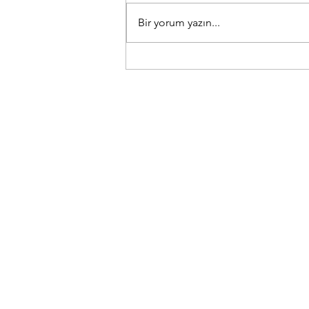
Bir yorum yazın...
Yeni Mercedes-Benz S-
Serisi ve Mercedes-
Maybach S-Serisi 2026 geldi