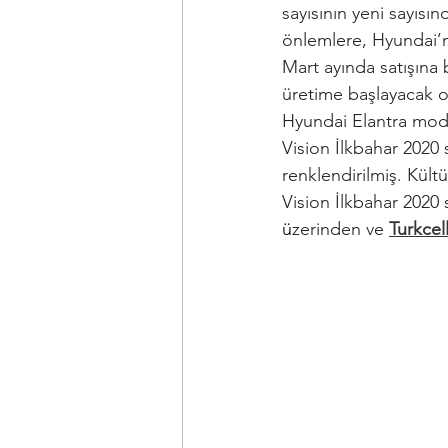
sayısının yeni sayısı
önlemlere, Hyundai’n
Mart ayında satışına 
üretime başlayacak o
Hyundai Elantra mode
Vision İlkbahar 2020 s
renklendirilmiş. Kült
Vision İlkbahar 2020 s
ü
zerinden ve 
Turkcel