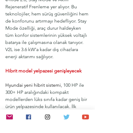
Rejeneratif Frenleme yer alıyor. Bu 
teknolojiler, hem sürüş güvenliğini hem 
de konforunu artırmayı hedefliyor. Stay 
Mode özelliği, araç durur haldeyken 
tüm konfor sistemlerinin yüksek voltajlı 
batarya ile çalışmasına olanak tanıyor. 
V2L ise 3.6 kW’a kadar dış cihazlara 
enerji aktarımı sağlıyor.
Hibrit model yelpazesi genişleyecek
Hyundai yeni hibrit sistemi,
 100 HP ile 
300+ HP aralığındaki kompakt 
modellerden lüks sınıfa kadar geniş bir 
ürün yelpazesinde kullanılacak. İlk 
olarak, Yeni PALISADE Hybrid’de 
kullanılacak olan sistem, ilerleyen 
süreçte Hyundai Motor Grubu’ndaki 