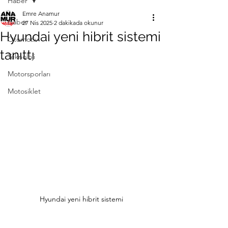
Haber
Emre Anamur
Haber
27 Nis 2025
2 dakikada okunur
Hyundai yeni hibrit sistemi
Otomotiv
tanıttı
Teknoloji
Motorsporları
Motosiklet
Hyundai yeni hibrit sistemi