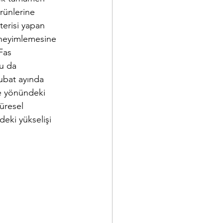
rünlerine 
terisi yapan 
eneyimlemesine 
Fas 
u da 
ubat ayında 
me yönündeki 
üresel 
deki yükselişi 