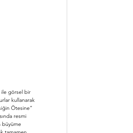
le görsel bir 
urlar kullanarak 
asiğin Ötesine” 
ısında resmi 
ün büyüme 
rek tamamen 