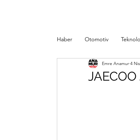
Haber
Otomotiv
Teknolo
Emre Anamur
4 Ni
JAECOO J