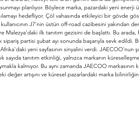
ni sunmayı planlıyor. Böylece marka, pazardaki yeni enerji ü
şılamayı hedefliyor. Çöl vahasında etkileyici bir gövde gös
ullanıcının J7'nin üstün off-road cazibesini yakından d
 Malezya'daki ilk tanıtım gezisini de başlattı. Bu arada, 
 sipariş partisi şubat ayı sonunda başarıyla sevk edildi. B
ika'daki yeni sayfasının sinyalini verdi. JAECOO'nun ş
k sayıda tanıtım etkinliği, yalnızca markanın küreselleş
koymakla kalmıyor. Bu aynı zamanda JAECOO markasının k
ki değer artışını ve küresel pazarlardaki marka bilinirliğin