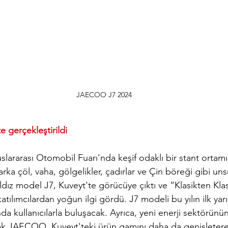
JAECOO J7 2024
e gerçekleştirildi
rarası Otomobil Fuarı'nda keşif odaklı bir stant ortamı i
arka çöl, vaha, gölgelikler, çadırlar ve Çin böreği gibi uns
 Yıldız model J7, Kuveyt'te görücüye çıktı ve “Klasikten Kl
katılımcılardan yoğun ilgi gördü. J7 modeli bu yılın ilk yar
da kullanıcılarla buluşacak. Ayrıca, yeni enerji sektörün
rak JAECOO, Kuveyt'teki ürün gamını daha da genişlete