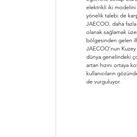
elektrikli iki modeli
yönelik talebi de kar
JAECOO, daha fazla k
olanak sağlamak üzere
bölgesinden gelen ilk
JAECOO'nun Kuzey Afr
dünya genelindeki ço
artan hızını ortaya 
kullanıcıların gözünde
de vurguluyor.