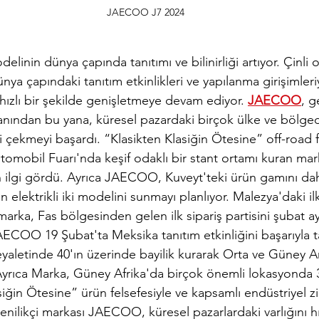
JAECOO J7 2024
nin dünya çapında tanıtımı ve bilinirliği artıyor. Çinli 
 çapındaki tanıtım etkinlikleri ve yapılanma girişimleriy
ı hızlı bir şekilde genişletmeye devam ediyor. 
JAECOO
, g
anından bu yana, küresel pazardaki birçok ülke ve bölged
ni çekmeyi başardı. “Klasikten Klasiğin Ötesine” off-road f
tomobil Fuarı'nda keşif odaklı bir stant ortamı kuran mar
n ilgi gördü. Ayrıca JAECOO, Kuveyt'teki ürün gamını da
elektrikli iki modelini sunmayı planlıyor. Malezya'daki ilk
marka, Fas bölgesinden gelen ilk sipariş partisini şubat a
JAECOO 19 Şubat'ta Meksika tanıtım etkinliğini başarıyla 
eyaletinde 40'ın üzerinde bayilik kurarak Orta ve Güney 
. Ayrıca Marka, Güney Afrika'da birçok önemli lokasyond
iğin Ötesine” ürün felsefesiyle ve kapsamlı endüstriyel zin
enilikçi markası JAECOO, küresel pazarlardaki varlığını hı