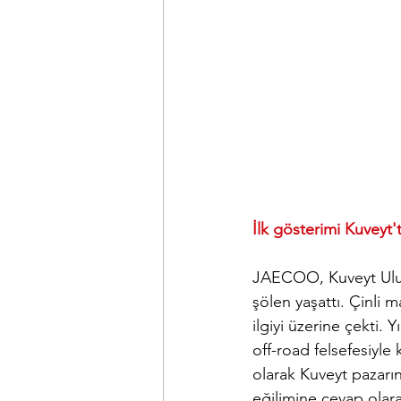
İlk gösterimi Kuveyt't
JAECOO, Kuveyt Ulusla
şölen yaşattı. Çinli m
ilgiyi üzerine çekti.
off-road felsefesiyle 
olarak Kuveyt pazarın
eğilimine cevap ola