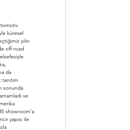
otomotiv 
le küresel 
eçtiğimiz yılın 
e off-road 
elsefesiyle 
ka, 
ha da 
 tanıtım 
yı sonunda 
tamamladı ve 
Amerika 
a 35 showroom’a 
cir yapısı ile 
zla 