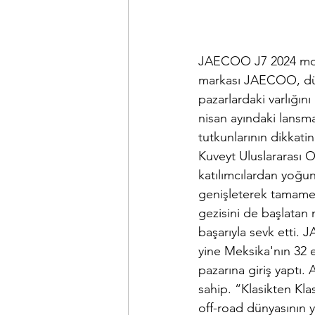
JAECOO J7 2024 modeli
markası JAECOO, dünya
pazarlardaki varlığın
nisan ayındaki lansm
tutkunlarının dikkati
Kuveyt Uluslararası O
katılımcılardan yoğu
genişleterek tamamen 
gezisini de başlatan 
başarıyla sevk etti. 
yine Meksika'nın 32 
pazarına giriş yaptı
sahip. “Klasikten Klas
off-road dünyasının y