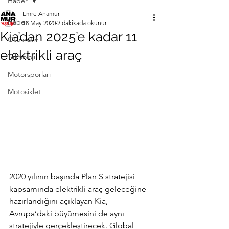
Haber
Emre Anamur
Haber
18 May 2020
2 dakikada okunur
Kia’dan 2025’e kadar 11
Otomotiv
elektrikli araç
Teknoloji
Motorsporları
Motosiklet
2020 yılının başında Plan S stratejisi 
kapsamında elektrikli araç geleceğine 
hazırlandığını açıklayan Kia, 
Avrupa’daki büyümesini de aynı 
stratejiyle gerçekleştirecek. Global 