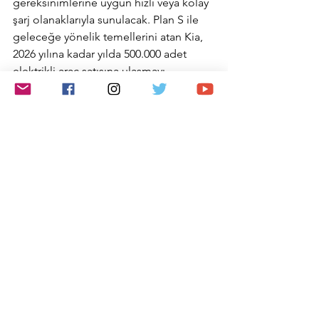
gereksinimlerine uygun hızlı veya kolay 
şarj olanaklarıyla sunulacak. Plan S ile 
geleceğe yönelik temellerini atan Kia, 
2026 yılına kadar yılda 500.000 adet 
elektrikli araç satışına ulaşmayı 
hedefliyor ve bu süre içerisinde 
Avrupa’da tamamen elektrikli araç 
satışlarını yüzde 20’nin üzerine 
çıkmasını öngörüyor.
Otomotiv
Hepsini Gör
Son Yazılar