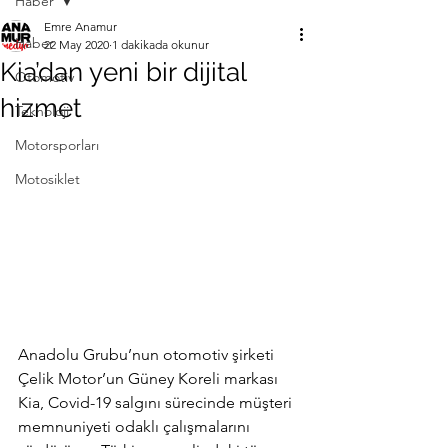
Haber
Emre Anamur
Haber
22 May 2020
1 dakikada okunur
Kia’dan yeni bir dijital
Otomotiv
hizmet
Teknoloji
Motorsporları
Motosiklet
Anadolu Grubu’nun otomotiv şirketi 
Çelik Motor’un Güney Koreli markası 
Kia, Covid-19 salgını sürecinde müşteri 
memnuniyeti odaklı çalışmalarını 