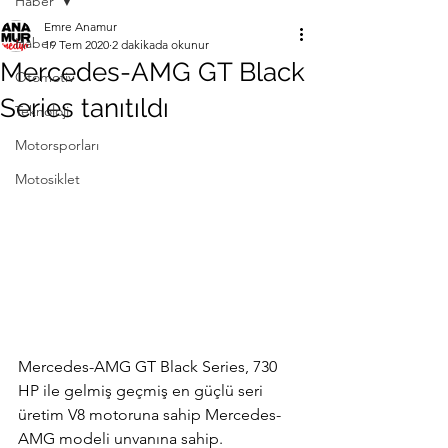
Haber
Emre Anamur
Haber
19 Tem 2020
2 dakikada okunur
Mercedes-AMG GT Black
Otomotiv
Series tanıtıldı
Teknoloji
Motorsporları
Motosiklet
Mercedes-AMG GT Black Series, 730 
HP ile gelmiş geçmiş en güçlü seri 
üretim V8 motoruna sahip Mercedes-
AMG modeli unvanına sahip. 