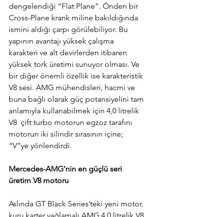
dengelendiği “Flat Plane”. Önden bir 
Cross-Plane krank miline bakıldığında 
ismini aldığı çarpı görülebiliyor. Bu 
yapının avantajı yüksek çalışma 
karakteri ve alt devirlerden itibaren 
yüksek tork üretimi sunuyor olması. Ve 
bir diğer önemli özellik ise karakteristik 
V8 sesi. AMG mühendisleri, hacmi ve 
buna bağlı olarak güç potansiyelini tam 
anlamıyla kullanabilmek için 4,0 litrelik 
V8  çift turbo motorun egzoz tarafını 
motorun iki silindir sırasının içine; 
“V”ye yönlendirdi. 
Mercedes-AMG’nin en güçlü seri 
üretim V8 motoru
Aslında GT Black Series’teki yeni motor, 
kuru karter yağlamalı AMG 4.0 litrelik V8 