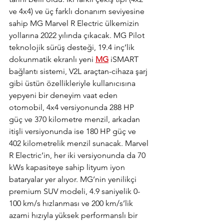
ve 4x4) ve üç farklı donanım seviyesine 
sahip MG Marvel R Electric ülkemizin 
yollarına 2022 yılında çıkacak. MG Pilot 
teknolojik sürüş desteği, 19.4 inç’lik 
dokunmatik ekranlı yeni 
MG
 iSMART 
bağlantı sistemi, V2L araçtan-cihaza şarj 
gibi üstün özellikleriyle kullanıcısına 
yepyeni bir deneyim vaat eden 
otomobil, 4x4 versiyonunda 288 HP 
güç ve 370 kilometre menzil, arkadan 
itişli versiyonunda ise 180 HP güç ve 
402 kilometrelik menzil sunacak. Marvel 
R Electric’in, her iki versiyonunda da 70 
kWs kapasiteye sahip lityum iyon 
bataryalar yer alıyor. MG’nin yenilikçi 
premium SUV modeli, 4.9 saniyelik 0-
100 km/s hızlanması ve 200 km/s’lik 
azami hızıyla yüksek performanslı bir 