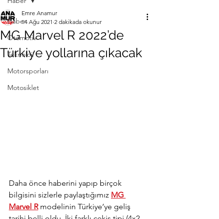
Haber
Emre Anamur
Haber
14 Ağu 2021
2 dakikada okunur
MG Marvel R 2022’de
Otomotiv
Türkiye yollarına çıkacak
Teknoloji
Motorsporları
Motosiklet
Daha önce haberini yapıp birçok 
bilgisini sizlerle paylaştığımız 
MG 
Marvel R
 modelinin Türkiye’ye geliş 
tarihi belli oldu. İki farklı çekiş tipi (4x2 