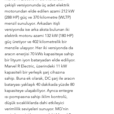
çekişli versiyonunda üç adet elektrik 
motorundan elde edilen azami 212 kW 
(288 HP) güç ve 370 kilometre (WLTP) 
menzil sunuluyor. Arkadan itişli 
versiyonda ise arka aksta bulunan iki 
elektrik motoru azami 132 kW (180 HP) 
güç üretiyor ve 402 kilometrelik bir 
menzile ulaşıyor. Her iki versiyonda da 
aracın enerjisi 70 kWs kapasiteye sahip 
bir lityum iyon bataryadan elde ediliyor. 
Marvel R Electric, üzerindeki 11 kW 
kapasiteli bir yerleşik şarj cihazına 
sahip. Buna ek olarak, DC şarj ile aracın 
bataryası yaklaşık 40 dakikada yüzde 80 
kapasiteye ulaşabiliyor. Ayrıca entegre 
ısı pompasına sahip iklim kontrolü, 
düşük sıcaklıklarda dahi etkileyici 
verimlilik seviyeleri sunuyor. MG’nin 