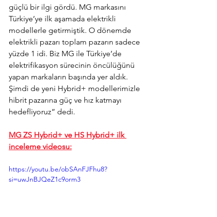
güçlü bir ilgi gördü. MG markasını 
Türkiye’ye ilk aşamada elektrikli 
modellerle getirmiştik. O dönemde 
elektrikli pazarı toplam pazarın sadece 
yüzde 1 idi. Biz MG ile Türkiye’de 
elektrifikasyon sürecinin öncülüğünü 
yapan markaların başında yer aldık. 
Şimdi de yeni Hybrid+ modellerimizle 
hibrit pazarına güç ve hız katmayı 
hedefliyoruz” dedi.
MG ZS Hybrid+ ve HS Hybrid+ ilk 
inceleme videosu:
https://youtu.be/obSAnFJFhu8?
si=uwJnBJQeZ1c9orm3