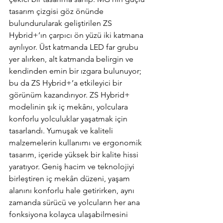
tasarım çizgisi göz önünde 
bulundurularak geliştirilen ZS 
Hybrid+’ın çarpıcı ön yüzü iki katmana 
ayrılıyor. Üst katmanda LED far grubu 
yer alırken, alt katmanda belirgin ve 
kendinden emin bir ızgara bulunuyor; 
bu da ZS Hybrid+’a etkileyici bir 
görünüm kazandırıyor. ZS Hybrid+ 
modelinin şık iç mekânı, yolculara 
konforlu yolculuklar yaşatmak için 
tasarlandı. Yumuşak ve kaliteli 
malzemelerin kullanımı ve ergonomik 
tasarım, içeride yüksek bir kalite hissi 
yaratıyor. Geniş hacim ve teknolojiyi 
birleştiren iç mekân düzeni, yaşam 
alanını konforlu hale getirirken, aynı 
zamanda sürücü ve yolcuların her ana 
fonksiyona kolayca ulaşabilmesini 