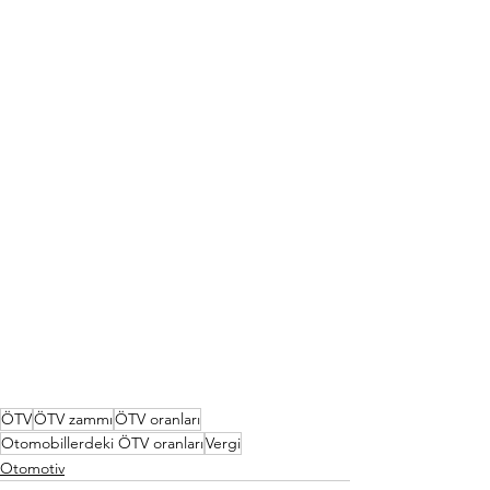
ÖTV
ÖTV zammı
ÖTV oranları
Otomobillerdeki ÖTV oranları
Vergi
Otomotiv