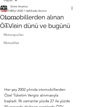
Haber
Emre Anamur
Haber
3 Eyl 2020
1 dakikada okunur
Otomobillerden alınan
Otomotiv
ÖTV’nin dünü ve bugünü
Teknoloji
Motorsporları
Motosiklet
Her şey 2002 yılında otomobillerden 
Özel Tüketim Vergisi alınmasıyla 
başladı. İlk zamanlar yüzde 27 ile yüzde 
50 arasında değişen oranlarda ÖTV 