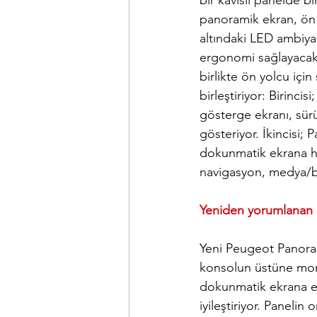
bir kavisli panelde 
panoramik ekran, ön 
altındaki LED ambiya
ergonomi sağlayacak ş
birlikte ön yolcu için
birleştiriyor: Birinc
gösterge ekranı, sürüşl
gösteriyor. İkincisi;
dokunmatik ekrana he
navigasyon, medya/bağl
Yeniden yorumlanan
Yeni Peugeot Panora
konsolun üstüne mont
dokunmatik ekrana eri
iyileştiriyor. Panelin 