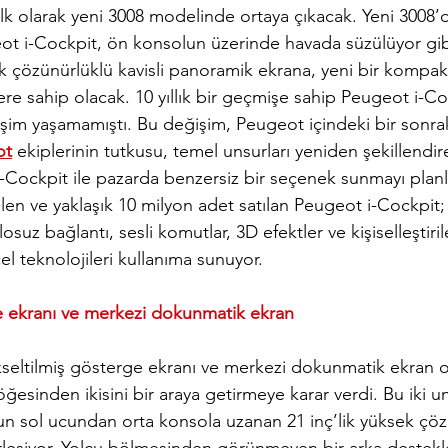
, ilk olarak yeni 3008 modelinde ortaya çıkacak. Yeni 3008’d
eot i-Cockpit, ön konsolun üzerinde havada süzülüyor gib
çözünürlüklü kavisli panoramik ekrana, yeni bir kompakt
re sahip olacak. 10 yıllık bir geçmişe sahip Peugeot i-Co
şim yaşamamıştı. Bu değişim, Peugeot içindeki bir sonrak
ot
 ekiplerinin tutkusu, temel unsurları yeniden şekillendir
ockpit ile pazarda benzersiz bir seçenek sunmayı planlıyo
ilen ve yaklaşık 10 milyon adet satılan Peugeot i-Cockpit; d
suz bağlantı, sesli komutlar, 3D efektler ve kişiselleştirile
l teknolojileri kullanıma sunuyor.
e ekranı ve merkezi dokunmatik ekran
kseltilmiş gösterge ekranı ve merkezi dokunmatik ekran o
ğesinden ikisini bir araya getirmeye karar verdi. Bu iki un
n sol ucundan orta konsola uzanan 21 inç’lik yüksek çöz