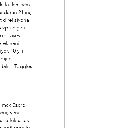
e kullanılacak 
i duran 21 inç 
 direksiyona 
ckpit hiç bu 
i seviyeyi 
erek yeni 
r. 10 yılı 
ijital 
bilir i-Toggles 
lmak üzere i-
sur, yeni 
ünürlüklü tek 