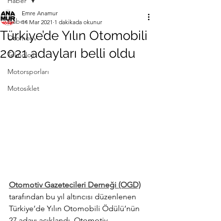
Haber
Emre Anamur
Haber
14 Mar 2021
1 dakikada okunur
Türkiye’de Yılın Otomobili
Otomotiv
2021 adayları belli oldu
Teknoloji
Motorsporları
Motosiklet
Otomotiv Gazetecileri Derneği (OGD)
tarafından bu yıl altıncısı düzenlenen 
Türkiye’de Yılın Otomobili Ödülü’nün 
27 adayı açıklandı. Otomotiv 