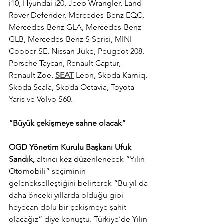
i10, Hyundai i20, Jeep Wrangler, Land 
Rover Defender, Mercedes-Benz EQC, 
Mercedes-Benz GLA, Mercedes-Benz 
GLB, Mercedes-Benz S Serisi, MINI 
Cooper SE, Nissan Juke, Peugeot 208, 
Porsche Taycan, Renault Captur, 
Renault Zoe, 
SEAT
 Leon, Skoda Kamiq, 
Skoda Scala, Skoda Octavia, Toyota 
Yaris ve Volvo S60.
“Büyük çekişmeye sahne olacak”
OGD Yönetim Kurulu Başkanı Ufuk 
Sandık,
 altıncı kez düzenlenecek “Yılın 
Otomobili” seçiminin 
gelenekselleştiğini belirterek “Bu yıl da 
daha önceki yıllarda olduğu gibi 
heyecan dolu bir çekişmeye şahit 
olacağız” diye konuştu. Türkiye’de Yılın 