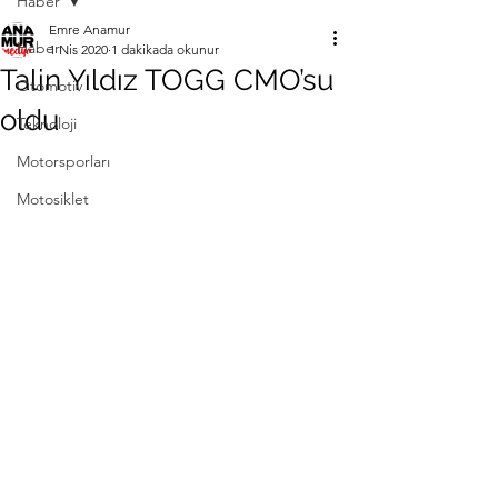
Haber
Emre Anamur
Haber
1 Nis 2020
1 dakikada okunur
Talin Yıldız TOGG CMO’su
Otomotiv
oldu
Teknoloji
Motorsporları
Motosiklet