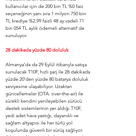
kullanıcılar için de 200 bin TL %0 faiz 
seçeneğinin yanı sıra 1 milyon 750 bin 
TL krediye %2,99 faizli 48 ay vadeli 71 
bin 054 TL aylık ödemeli alternatif de 
sunuluyor.
28 dakikada yüzde 80 doluluk
Almanya’da da 29 Eylül itibarıyla satışa 
sunulacak T10F, 
hızlı şarj ile 28 dakikada 
yüzde 20’den yüzde 80 batarya doluluk 
seviyesine ulaşabiliyor. Uzaktan 
güncellemeler (OTA: over-the-air) ile 
sürekli kendini yenileyebilen sürücü 
destek sistemlerinin yer aldığı T10F, 
yedi adet hava yastığı, dayanıklı ve 
sağlam altyapısı ile her türlü yol 
koşulunda güvenli bir sürüş sağlıyor. 