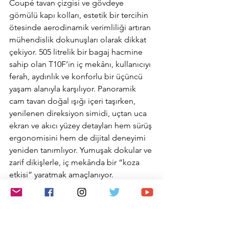
Coupé tavan çizgisi ve gövdeye 
gömülü kapı kolları, estetik bir tercihin 
ötesinde aerodinamik verimliliği artıran 
mühendislik dokunuşları olarak dikkat 
çekiyor. 505 litrelik bir bagaj hacmine 
sahip olan T10F’in iç mekânı, kullanıcıyı 
ferah, aydınlık ve konforlu bir üçüncü 
yaşam alanıyla karşılıyor. Panoramik 
cam tavan doğal ışığı içeri taşırken, 
yenilenen direksiyon simidi, uçtan uca 
ekran ve akıcı yüzey detayları hem sürüş 
ergonomisini hem de dijital deneyimi 
yeniden tanımlıyor. Yumuşak dokular ve 
zarif dikişlerle, iç mekânda bir “koza 
etkisi” yaratmak amaçlanıyor.
TOGG T10X ve TOGG T10F 
modellerinin ardından, markanın ileride 
üreteceği yeni modeli, B segmentinde 