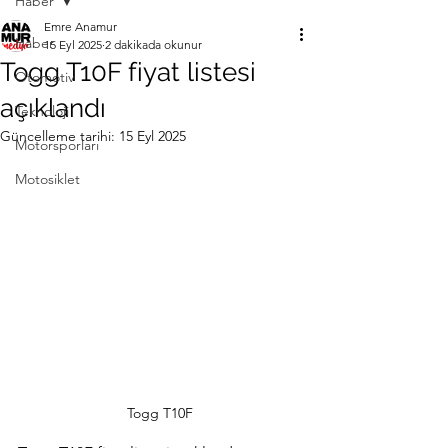
Haber
Emre Anamur
Haber
15 Eyl 2025
2 dakikada okunur
Togg T10F fiyat listesi
Otomotiv
açıklandı
Teknoloji
Güncelleme tarihi:
15 Eyl 2025
Motorsporları
Motosiklet
Togg T10F