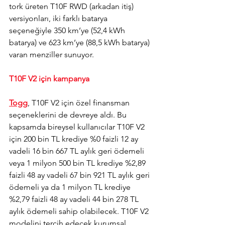
tork üreten T10F RWD (arkadan itiş) 
versiyonları, iki farklı batarya 
seçeneğiyle 350 km’ye (52,4 kWh 
batarya) ve 623 km’ye (88,5 kWh batarya) 
varan menziller sunuyor.
T10F V2 için kampanya
Togg
, T10F V2 için özel finansman 
seçeneklerini de devreye aldı. Bu 
kapsamda bireysel kullanıcılar T10F V2 
için 
200 bin TL krediye %0 faizli 12 ay 
vadeli 16 bin 667 TL aylık geri ödemeli 
veya 1 milyon 500 bin TL krediye %2,89 
faizli 48 ay vadeli 67 bin 921 TL aylık geri 
ödemeli ya da 1 milyon TL krediye 
%2,79 faizli 48 ay vadeli 44 bin 278 TL 
aylık ödemeli sahip olabilecek. T10F V2 
modelini tercih edecek kurumsal 