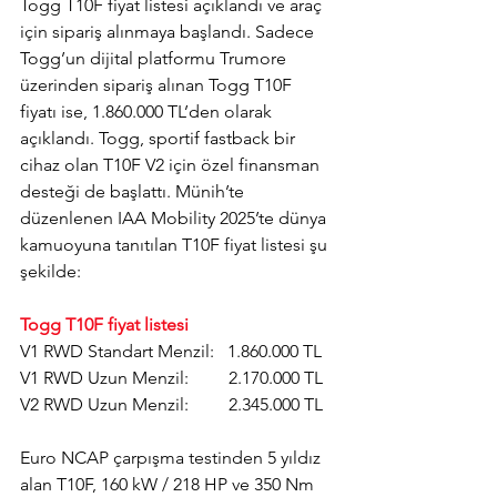
Togg T10F fiyat listesi açıklandı ve araç 
için sipariş alınmaya başlandı. Sadece 
Togg’un dijital platformu Trumore 
üzerinden sipariş alınan Togg T10F 
fiyatı ise, 1.860.000 TL’den olarak 
açıklandı. Togg, sportif fastback bir 
cihaz olan T10F V2 için özel finansman 
desteği de başlattı. Münih’te 
düzenlenen IAA Mobility 2025’te dünya 
kamuoyuna tanıtılan T10F fiyat listesi şu 
şekilde:
Togg T10F fiyat listesi
V1 RWD Standart Menzil:   1.860.000 TL
V1 RWD Uzun Menzil:         2.170.000 TL
V2 RWD Uzun Menzil:         2.345.000 TL
Euro NCAP çarpışma testinden 5 yıldız 
alan T10F, 160 kW / 218 HP ve 350 Nm 