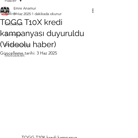
Haber
Emre Anamur
Haber
3 Haz 2025
1 dakikada okunur
TOGG T10X kredi
Otomotiv
kampanyası duyuruldu
Teknoloji
(Videolu haber)
Motorsporları
Güncelleme tarihi:
3 Haz 2025
Motosiklet
TOGG T10X kredi kampanya