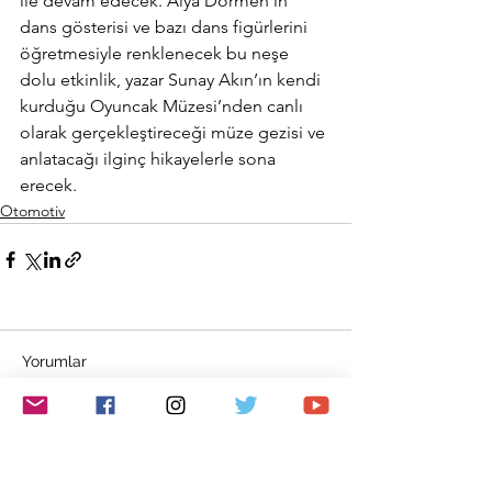
ile devam edecek. Alya Dormen’in 
dans gösterisi ve bazı dans figürlerini 
öğretmesiyle renklenecek bu neşe 
dolu etkinlik, yazar Sunay Akın’ın kendi 
kurduğu Oyuncak Müzesi’nden canlı 
olarak gerçekleştireceği müze gezisi ve 
anlatacağı ilginç hikayelerle sona 
erecek.
Otomotiv
Yorumlar
Bir yorum yazın...