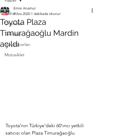
Haber
Emre Anamur
Haber
2 Ara 2020
1 dakikada okunur
Toyota Plaza
Otomotiv
Timurağaoğlu Mardin
Teknoloji
açıldı
Motorsporları
Motosiklet
Toyota’nın Türkiye’deki 60’ıncı yetkili 
satıcısı olan Plaza Timurağaoğlu 