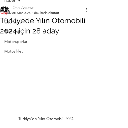
Haber
Emre Anamur
Haber
21 Mar 2024
2 dakikada okunur
Türkiye’de Yılın Otomobili
Otomotiv
2024 için 28 aday
Teknoloji
Motorsporları
Motosiklet
Türkiye’de Yılın Otomobili 2024