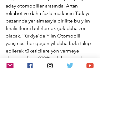
aday otomobiller arasında. Artan 
rekabet ve daha fazla markanın Türkiye 
pazarında yer almasıyla birlikte bu yılın 
finalistlerini belirlemek çok daha zor 
olacak. Türkiye’de Yılın Otomobili 
yarışması her geçen yıl daha fazla takip 
edilerek tüketicilere yön vermeye 
devam ediyor. 2024’te dokuzuncu kez 
gerçekleştirmenin gururunu 
yaşayacağımız Türkiye’de Yılın 
Otomobili yarışması önemli bir 
kilometre taşını da geride bırakacak” 
diye konuştu. 
“Türkiye’de Yılın 
Otomobili 2024” Bosch, Bridgestone, 
D-Expert, Intercity, Shell Helix Motor 
Yağları ve 
sigortaladım.com
sponsorluğunda gerçekleşiyor.