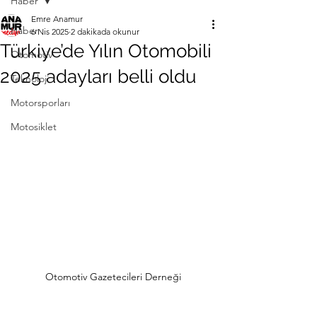
Haber
Emre Anamur
Haber
6 Nis 2025
2 dakikada okunur
Türkiye’de Yılın Otomobili
Otomotiv
2025 adayları belli oldu
Teknoloji
Motorsporları
Motosiklet
Otomotiv Gazetecileri Derneği