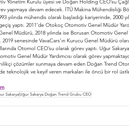
iv Yönetim Kurulu üyesi ve Doğan Holding CEO’su Çağl
örev yapmaya devam edecek. İTÜ Makina Mühendisliği B
93 yılında mühendis olarak başladığı kariyerinde, 2000 yıl
geçiş yaptı. 2011’de Otokoç Otomotiv Genel Müdür Yardı
 Genel Müdürü, 2018 yılında ise Borusan Otomotiv Genel
i. 2019 senesinde VavaCars’ın Kurucu Genel Müdürü olara
ıllarında Otomol CEO’su olarak görev yaptı. Uğur Sakarya
omotiv Genel Müdür Yardımcısı olarak görev yapmaktayd
 yenilikçi çözümler sunmaya devam eden Doğan Trend Oto
e teknolojik ve keyif veren markaları ile öncü bir rol üst
om
ur Sakarya
Uğur Sakarya Doğan Trend Grubu CEO