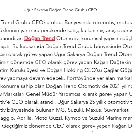
Uğur Sakarya Doğan Trend Grubu CEO
Trend Grubu CEO’su oldu. Bünyesinde otomotiv, motosik
üklerinin yanı sıra perakende satış, kullanılmış araç opera
barındıran 
Doğan Trend
 Otomotiv, kurumsal yapısını güç
 yaptı. Bu kapsamda Doğan Trend Grubu bünyesinde Otom
ısı olarak görev yapan Uğur Sakarya Doğan Trend Otomot
ğimiz dönemde CEO olarak görev yapan Kağan Dağtekin
tim Kurulu üyesi ve Doğan Holding CEO’su Çağlar Göğ
rev yapmaya devam edecek. Portföyünde yer alan markala
r konuma sahip olan Doğan Trend Otomotiv’de 2021 yılın
 Markaları Genel Müdür Yardımcısı olarak görev yapan U
’e CEO olarak atandı. Uğur Sakarya 25 yıllık otomotiv t
v bünyesinde bulunan MG, Suzuki, Maxus, Suvmarket, 
iaggio, Aprilia, Moto Guzzi, Kymco ve Suzuki Marine mark
ek. Geçtiğimiz dönemde CEO olarak görev yapan Kağan Da