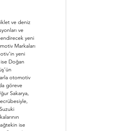
let ve deniz 
syonları ve 
lendirecek yeni 
otiv Markaları 
iv’in yeni 
 ise Doğan 
üş’ün 
rla otomotiv 
da göreve 
ğur Sakarya, 
ecrübesiyle, 
Suzuki 
alarının 
ğtekin ise 