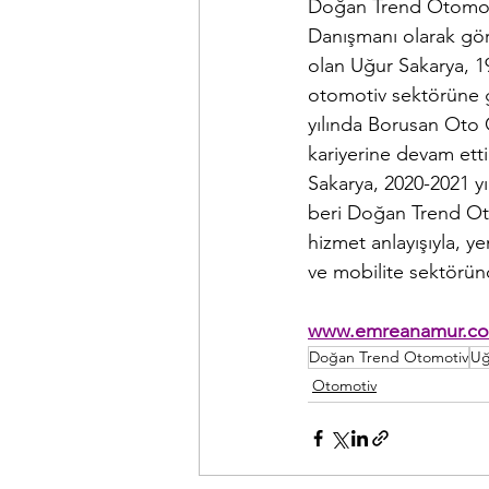
Doğan Trend Otomot
Danışmanı olarak g
olan Uğur Sakarya, 19
otomotiv sektörüne 
yılında Borusan Oto
kariyerine devam ett
Sakarya, 2020-2021 y
beri Doğan Trend Ot
hizmet anlayışıyla,
ve mobilite sektöründ
www.emreanamur.c
Doğan Trend Otomotiv
Uğ
Otomotiv