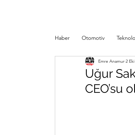
Haber
Otomotiv
Teknolo
Emre Anamur
2 Eki
Uğur Sak
CEO’su o