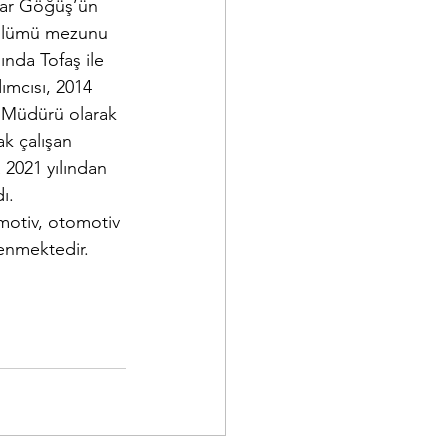
ar Göğüş’ün 
ölümü mezunu 
ında Tofaş ile 
mcısı, 2014 
 Müdürü olarak 
k çalışan 
 2021 yılından 
ı.
motiv, otomotiv 
lenmektedir.