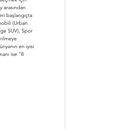
y arasından 
eri başlangıçta 
obili (Urban 
rge SUV), Spor 
rilmeye 
ünyanın en iyisi 
nanı ise “8 