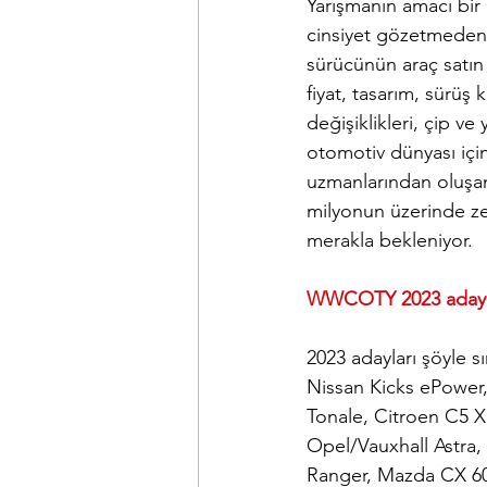
Yarışmanın amacı bir
cinsiyet gözetmeden h
sürücünün araç satın a
fiyat, tasarım, sürüş k
değişiklikleri, çip ve 
otomotiv dünyası içi
uzmanlarından oluşan
milyonun üzerinde zen
merakla bekleniyor.
WWCOTY 2023 adayl
2023 adayları şöyle 
Nissan Kicks ePower,
Tonale, Citroen C5 X
Opel/Vauxhall Astra,
Ranger, Mazda CX 60