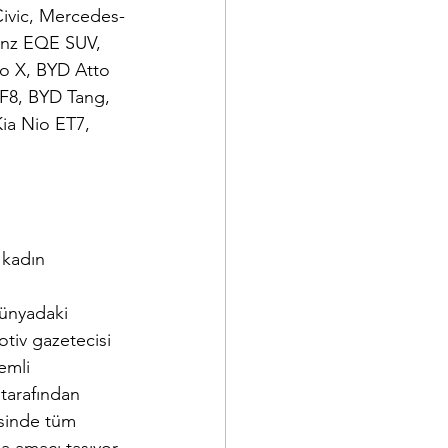
ivic, Mercedes-
enz EQE SUV, 
o X, BYD Atto 
VF8, BYD Tang, 
ia Nio ET7, 
 kadın 
ünyadaki 
tiv gazetecisi 
emli 
tarafından 
sinde tüm 