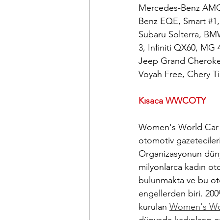
Mercedes-Benz AMG 
Benz EQE, Smart 
#1
Subaru Solterra, BM
3, Infiniti QX60, MG
Jeep Grand Cherokee
Voyah Free, Chery Ti
Kısaca WWCOTY
Women's World Car Of
otomotiv gazeteciler
Organizasyonun dünya
milyonlarca kadın oto
bulunmakta ve bu oto
engellerden biri. 200
kurulan 
Women's Wor