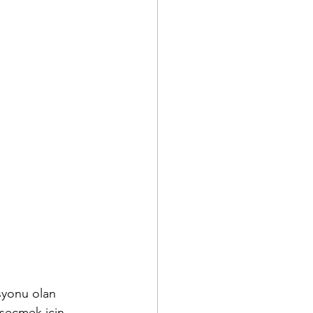
syonu olan 
seçmek için 