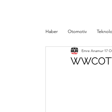
Haber
Otomotiv
Teknolo
Emre Anamur
17 O
WWCOTY y