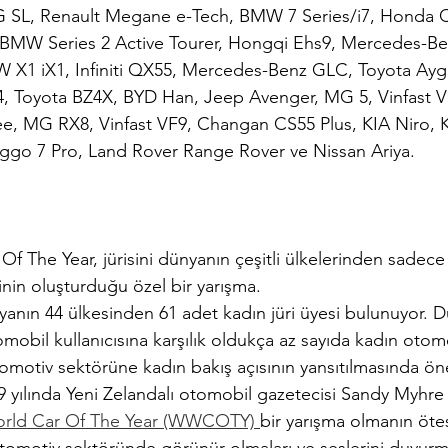
SL, Renault Megane e-Tech, BMW 7 Series/i7, Honda C
,BMW Series 2 Active Tourer, Hongqi Ehs9, Mercedes-B
W X1 iX1, Infiniti QX55, Mercedes-Benz GLC, Toyota Ayg
 4, Toyota BZ4X, BYD Han, Jeep Avenger, MG 5, Vinfast 
, MG RX8, Vinfast VF9, Changan CS55 Plus, KIA Niro, K
ggo 7 Pro, Land Rover Range Rover ve Nissan Ariya.
 The Year, jürisini dünyanın çeşitli ülkelerinden sadece
inin oluşturduğu özel bir yarışma.
nın 44 ülkesinden 61 adet kadın jüri üyesi bulunuyor. D
mobil kullanıcısına karşılık oldukça az sayıda kadın otomo
motiv sektörüne kadın bakış açısının yansıtılmasında ön
9 yılında Yeni Zelandalı otomobil gazetecisi Sandy Myhre 
ld Car Of The Year (WWCOTY) 
bir yarışma olmanın öte