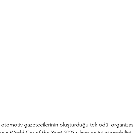
n otomotiv gazetecilerinin oluşturduğu tek ödül organiza
orld Car of the Year) 2023 yılının en iyi otomobilini 