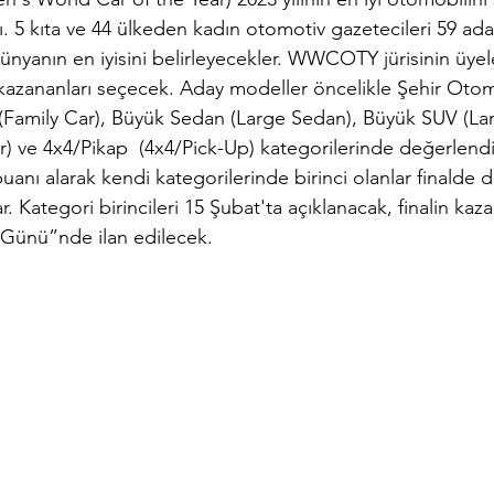
. 5 kıta ve 44 ülkeden kadın otomotiv gazetecileri 59 ada
ünyanın en iyisini belirleyecekler. WWCOTY jürisinin üyel
e kazananları seçecek. Aday modeller öncelikle Şehir Otom
 (Family Car), Büyük Sedan (Large Sedan), Büyük SUV (La
) ve 4x4/Pikap  (4x4/Pick-Up) kategorilerinde değerlendi
uanı alarak kendi kategorilerinde birinci olanlar finalde d
r. Kategori birincileri 15 Şubat'ta açıklanacak, finalin kaza
 Günü”nde ilan edilecek.