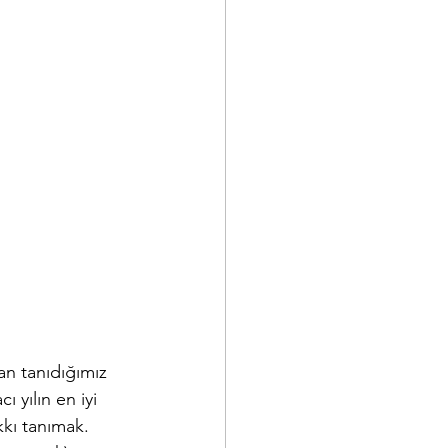
n tanıdığımız 
yılın en iyi 
kkı tanımak. 