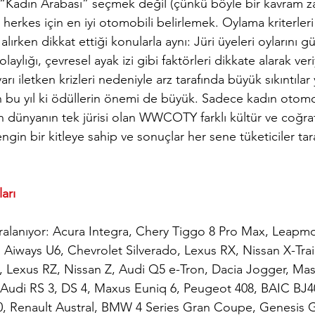
 “Kadın Arabası” seçmek değil (çünkü böyle bir kavram z
erkes için en iyi otomobili belirlemek. Oylama kriterleri
lırken dikkat ettiği konularla aynı: Jüri üyeleri oylarını güv
olaylığı, çevresel ayak izi gibi faktörleri dikkate alarak veri
yarı iletken krizleri nedeniyle arz tarafında büyük sıkıntılar
n bu yıl ki ödüllerin önemi de büyük. Sadece kadın otomo
 dünyanın tek jürisi olan WWCOTY farklı kültür ve coğra
gin bir kitleye sahip ve sonuçlar her sene tüketiciler tar
arı
sıralanıyor: Acura Integra, Chery Tiggo 8 Pro Max, Leapm
 Aiways U6, Chevrolet Silverado, Lexus RX, Nissan X-Trai
, Lexus RZ, Nissan Z, Audi Q5 e-Tron, Dacia Jogger, Mase
 Audi RS 3, DS 4, Maxus Euniq 6, Peugeot 408, BAIC BJ4
, Renault Austral, BMW 4 Series Gran Coupe, Genesis GV