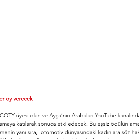
er oy verecek
OTY üyesi olan ve Ayça’nın Arabaları YouTube kanalında
maya katılarak sonuca etki edecek. Bu eşsiz ödülün amacı 
emenin yanı sıra,  otomotiv dünyasındaki kadınlara söz ha