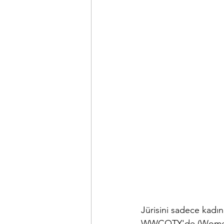
Jürisini sadece kadı
WWCOTY'de (Women's W