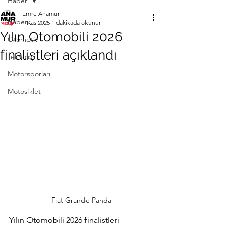
Haber
Emre Anamur
Haber
1 Kas 2025
1 dakikada okunur
Yılın Otomobili 2026
Otomotiv
finalistleri açıklandı
Teknoloji
Motorsporları
Motosiklet
Fiat Grande Panda
Yılın Otomobili 2026 finalistleri 