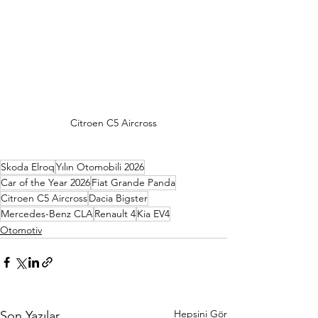
Citroen C5 Aircross
Skoda Elroq
Yılın Otomobili 2026
Car of the Year 2026
Fiat Grande Panda
Citroen C5 Aircross
Dacia Bigster
Mercedes-Benz CLA
Renault 4
Kia EV4
Otomotiv
Hepsini Gör
Son Yazılar