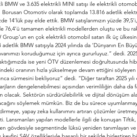
kli BMW ve 3.635 elektrikli MINI satışı ile elektrikli otomo
ık. Borusan Otomotiv olarak toplamda 13.816 adetlik elektr
zde 14’lük pay elde ettik. BMW satışlarımızın yüzde 39,5’i
zde 76,4’ü tamamen elektrikli modellerden oluştu ve bu ra
roup’un en çok elektrikli otomobil satan ilk üç ülkesind
84 adetlik BMW satışıyla 2024 yılında da ‘Dünyanın En B
vanımızı koruduğumuz için ayrıca gururluyuz.” dedi. 2025 
ktığımızda ise yeni ÖTV düzenlemesi doğrultusunda hibrit
indeki oranının hızla yükselmeye devam ettiğini söyleyen
unca sürmesini bekliyoruz” dedi. “Diğer taraftan 2025 yılı
jların dengelenebilmesi açısından verimliliğin daha da 
olacak. Sektörün sürdürülebilirlik ve dijital dönüşüm al
dıracağını söylemek mümkün. Biz de bu sürece uyumlanmaya,
endirmeye, yapay zeka kullanımını artıran çözümler üretm
i. 
Lansmanları yapılan modellerle ilgili de konuşan Tiftik,
en gövdesiyle segmentinde lüksü yeniden tanımlayan v
keyfini SAV özellikleriyle başarılı bir şekilde birleştiren 