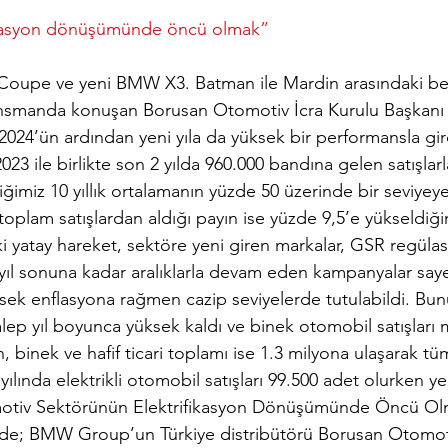
ikasyon dönüşümünde öncü olmak”
Coupe ve yeni BMW X3. 
Batman ile Mardin arasındaki ben
 lansmanda konuşan 
Borusan Otomotiv İcra Kurulu Başkanı H
 2024’ün ardından yeni yıla da yüksek bir performansla gird
023 ile birlikte son 2 yılda 960.000 bandına gelen satışlar
ğimiz 10 yıllık ortalamanın yüzde 50 üzerinde bir seviyey
plam satışlardan aldığı payın ise yüzde 9,5’e yükseldiği
ki yatay hareket, sektöre yeni giren markalar, GSR regülas
 yıl sonuna kadar aralıklarla devam eden kampanyalar say
ksek enflasyona rağmen cazip seviyelerde tutulabildi. Bu
ep yıl boyunca yüksek kaldı ve binek otomobil satışları 
n, binek ve hafif ticari toplamı ise 1.3 milyona ulaşarak t
yılında elektrikli otomobil satışları 99.500 adet olurken ye
tomotiv Sektörünün Elektrifikasyon Dönüşümünde Öncü Ol
nde; BMW Group’un Türkiye distribütörü Borusan Otomoti