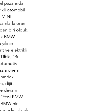
bil pazarında 
ikli otomobil 
, MINI 
kamlarla oran 
en biri olduk. 
üyük BMW 
yılının 
 ve elektrikli 
 
Tiftik
, “Bu 
 otomotiv 
fazla önem 
anındaki 
 dijital 
eye devam 
 “
Yeni BMW 
e BMW’nin 
bir model olarak 