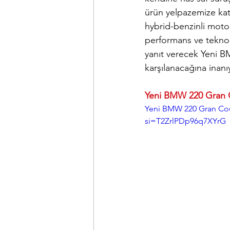
ürün yelpazemize kat
hybrid-benzinli moto
performans ve teknolo
yanıt verecek Yeni B
karşılanacağına inanı
Yeni BMW 220 Gran 
Yeni BMW 220 Gran Coup
si=T2ZrlPDp96q7XYrG