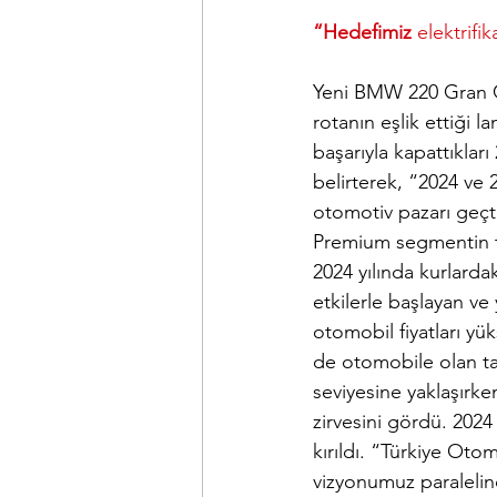
“Hedefimiz 
elektrif
Yeni BMW 220 Gran 
rotanın eşlik ettiği
başarıyla kapattıkları
belirterek, 
“
2024 ve 2
otomotiv pazarı geçti
Premium segmentin to
2024 yılında kurlarda
etkilerle başlayan ve
otomobil fiyatları yü
de otomobile olan tal
seviyesine yaklaşırke
zirvesini gördü. 2024 
kırıldı. “Türkiye O
vizyonumuz paraleli