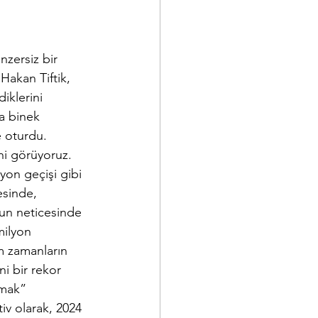
zersiz bir 
akan Tiftik, 
iklerini 
la binek 
e oturdu. 
ni görüyoruz. 
yon geçişi gibi 
esinde, 
nun neticesinde 
milyon 
üm zamanların 
ni bir rekor 
mak” 
v olarak, 2024 