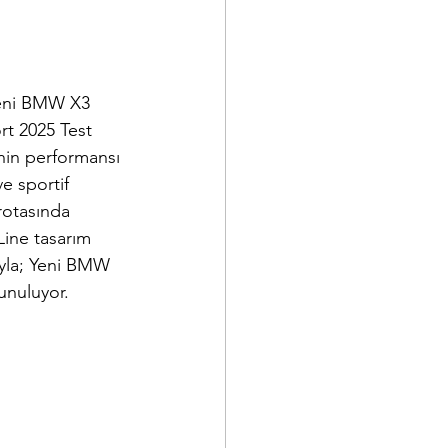
yeni BMW X3 
t 2025 Test 
nin performansı 
 sportif 
rotasında 
ine tasarım 
ıyla; Yeni BMW 
sunuluyor.