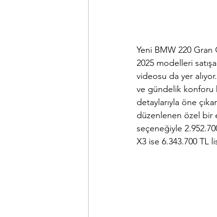
Yeni BMW 220 Gran 
2025 modelleri satış
videosu da yer alıyo
ve gündelik konforu b
detaylarıyla öne çı
düzenlenen 
özel bir e
seçeneğiyle 2.952.700
X3
 ise
 6.343.700 TL 
l