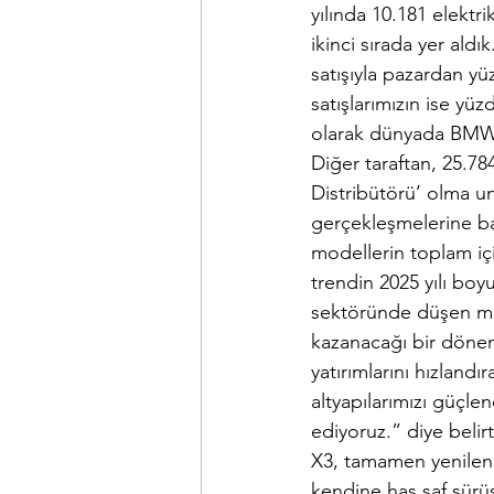
yılında 10.181 elektri
ikinci sırada yer ald
satışıyla pazardan yü
satışlarımızın ise yü
olarak dünyada BMW G
Diğer taraftan, 25.7
Distribütörü’ olma un
gerçekleşmelerine ba
modellerin toplam iç
trendin 2025 yılı boy
sektöründe düşen mar
kazanacağı bir dönem 
yatırımlarını hızlan
altyapılarımızı güçl
ediyoruz.” diye belirtt
X3, tamamen yenilen
kendine has saf sürüş 