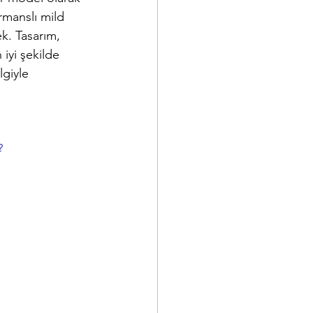
rmanslı mild 
k. Tasarım, 
iyi şekilde 
giyle 
?