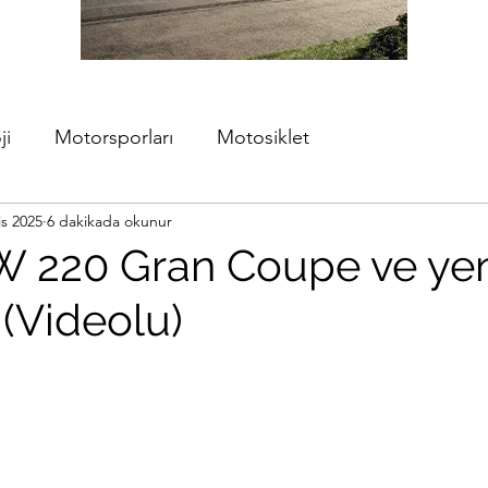
ji
Motorsporları
Motosiklet
is 2025
6 dakikada okunur
 220 Gran Coupe ve yen
(Videolu)